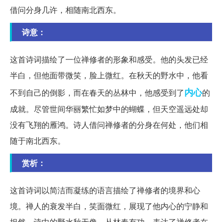
借问分身几许，相随南北西东。
诗意：
这首诗词描绘了一位禅修者的形象和感受。他的头发已经
半白，但他面带微笑，脸上微红。在秋天的野水中，他看
内心
不到自己的倒影，而在春天的丛林中，他感受到了
的
成就。尽管世间华丽繁忙如梦中的蝴蝶，但天空遥远处却
没有飞翔的雁鸿。诗人借问禅修者的分身在何处，他们相
随于南北西东。
赏析：
这首诗词以简洁而凝练的语言描绘了禅修者的境界和心
境。禅人的衰发半白，笑面微红，展现了他内心的宁静和
坦然。诗中的野水秋无像，丛林春有功，表达了禅修者在