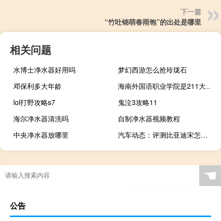
下一篇
“竹吐锦萌春雨饱”的出处是哪里
相关问题
水博士净水器好用吗
梦幻西游怎么抢玲珑石
邓保利多大年龄
海南外国语职业学院是211大学吗
lol打野攻略s7
鬼泣3攻略11
海尔净水器清洗吗
自制净水器视频教程
中央净水器放哪里
汽车动态：评测比亚迪宋怎么样及哈弗H2多少钱
☚
公告