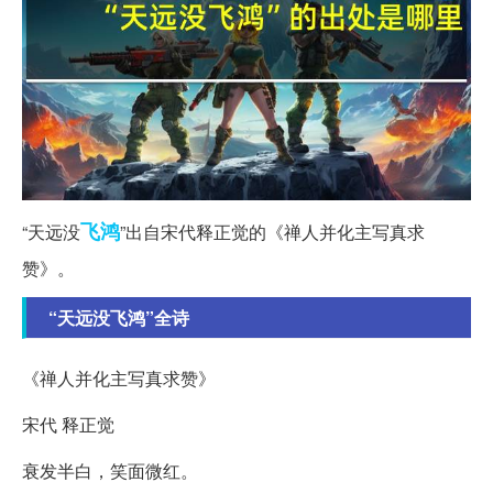
飞鸿
“天远没
”出自宋代释正觉的《禅人并化主写真求
赞》。
“天远没飞鸿”全诗
《禅人并化主写真求赞》
宋代 释正觉
衰发半白，笑面微红。