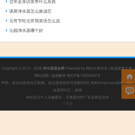
过年走亲访友带什么东西
派斯净水器怎么换滤芯
元宵节吃元宵用英语怎么说
沁园净水器哪个好
Copyright © 2012 - 2026
净水器展会网
Powered by
网站分类目录
|
精选推荐文章
|
网站地图
|
疑难解答
粤ICP备12600292号
声明：本站内容来自互联网，如信息有错误可发邮件到f_fb#foxmail.com说明，我们
会及时纠正，谢谢
本站仅为个人兴趣爱好，不接盈利性广告及商业合作
小男孩