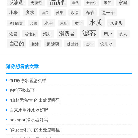
品牌
反渗透
家庭
史密斯
宋代
安吉尔
唐代
废水
春节
小米
是一个
效果
德国
数据
水质
水中
水龙头
梦幻西游
步骤
水压
水管
滤芯
消费者
海尔
沁园
用户
活性炭
的人
自己的
超滤膜
饮用水
过滤器
超滤
还不
猜你想看的文章
fairey净水器怎么样
狗狗不吃饭了
“山林无俗情”的出处是哪里
自来水用净水器好吗
hexagon净水器好吗
“舜跖善利间”的出处是哪里