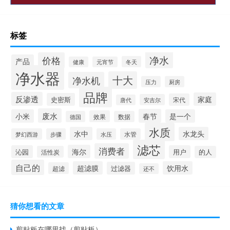
标签
净水
价格
产品
冬天
健康
元宵节
净水器
十大
净水机
压力
厨房
品牌
反渗透
家庭
史密斯
宋代
安吉尔
唐代
废水
春节
小米
是一个
效果
德国
数据
水质
水中
水龙头
梦幻西游
步骤
水压
水管
滤芯
消费者
海尔
沁园
用户
活性炭
的人
自己的
超滤膜
饮用水
过滤器
超滤
还不
猜你想看的文章
剪贴板在哪里找（剪贴板）