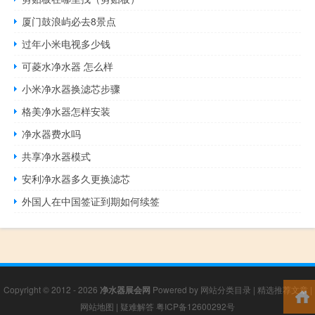
厦门鼓浪屿必去8景点
过年小米电视多少钱
可菱水净水器 怎么样
小米净水器换滤芯步骤
格美净水器怎样安装
净水器费水吗
共享净水器模式
安利净水器多久更换滤芯
外国人在中国签证到期如何续签
Copyright © 2012 - 2026
净水器展会网
Powered by
网站分类目录
|
精选推荐文章
|
网站地图
|
疑难解答
粤ICP备12600292号