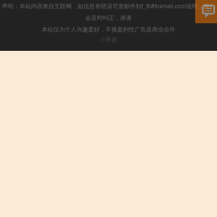
声明：本站内容来自互联网，如信息有错误可发邮件到f_fb#foxmail.com说明，我们
会及时纠正，谢谢
本站仅为个人兴趣爱好，不接盈利性广告及商业合作
小男孩