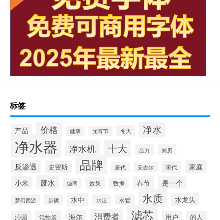
标签
净水
价格
产品
冬天
健康
元宵节
净水器
十大
净水机
压力
厨房
品牌
反渗透
家庭
史密斯
宋代
安吉尔
唐代
废水
春节
小米
是一个
效果
德国
数据
水质
水中
水龙头
梦幻西游
步骤
水压
水管
滤芯
消费者
海尔
沁园
用户
活性炭
的人