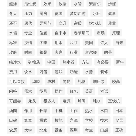
超滤
活性炭
效果
数据
水管
安吉尔
步骤
冬天
压力
厨房
德国
梦幻西游
水压
健康
还不
唐代
元宵节
立升
杂质
饮水机
质量
水垢
专业
位置
自来水
春节期间
市场
原理
标准
疫情
冬季
用水
尺寸
美国
诗人
自来
攻略
时间
都是
客户
行业
道尔顿
的是
纯净水
矿物质
中国
热水器
方法
有必要
新年
费用
饮水
习俗
游戏
功能
水源
装修
可以直接
滤膜
农村
简易
礼物
增压泵
较高
问答
需求
型号
操作
红包
英语
考试
可能会
龙头
很多人
电源
球阀
纯水
直饮机
汤圆
作用
长辈
手机
工作
热水
水口
日本
口碑
寓意
模式
技能
之源
学校
技术
父母
农历
大学
北京
设备
深圳
考生
口感
正确