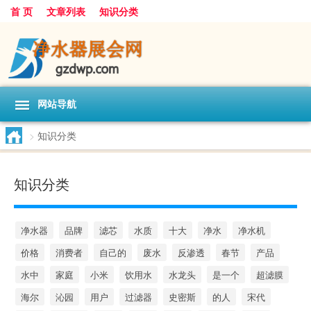
首 页
文章列表
知识分类
网站导航
>
知识分类
知识分类
净水器
品牌
滤芯
水质
十大
净水
净水机
价格
消费者
自己的
废水
反渗透
春节
产品
水中
家庭
小米
饮用水
水龙头
是一个
超滤膜
海尔
沁园
用户
过滤器
史密斯
的人
宋代