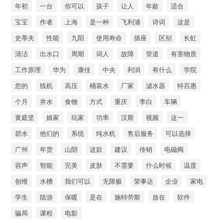
年初
一台
你可以
孩子
让人
年龄
适合
宝宝
作者
上海
是一种
飞利浦
诗词
这是
史蒂夫
性能
九阳
使用寿命
插座
区别
长虹
清洁
出水口
周期
词人
故障
管道
有害物质
工作原理
华为
康佳
中央
利润
有什么
学院
您的
线机
高压
桶装水
厂家
滤水器
特百惠
个月
井水
食物
方式
重庆
李白
车辆
黄庭坚
娘家
玩家
功率
汉斯
视频
这一
碧水
他们的
系统
纯水机
售后服务
可以选择
广州
年货
山阴
这款
建议
传销
电磁阀
容声
智能
完美
皮肤
不需要
什么时候
温度
创维
水槽
我们可以
无限极
荣事达
企业
家电
学生
陆游
保暖
是在
施特劳斯
放在
软件
骗局
课程
电影