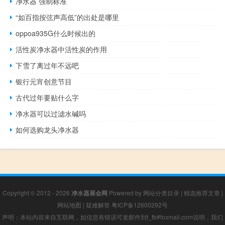
净水器 强制标准
“如百指按弦声高低”的出处是哪里
oppoa935G什么时候出的
活性炭净水器中活性炭的作用
下雪了离过年不远吧
银行元宵创意节目
古代过年要贴什么字
净水器可以过滤水碱吗
如何选购龙头净水器
Copyright © 2012 - 2026
净水器展会网
Powered by
网站分类目录
|
精选推荐文章
|
网站地图
|
疑难解答
粤ICP备12600292号
声明：本站内容来自互联网，如信息有错误可发邮件到f_fb#foxmail.com说明，我们