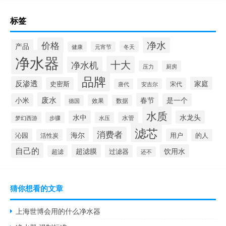
标签
净水
价格
产品
冬天
健康
元宵节
净水器
十大
净水机
压力
厨房
品牌
反渗透
家庭
史密斯
宋代
安吉尔
唐代
废水
春节
小米
是一个
效果
德国
数据
水质
水中
水龙头
梦幻西游
步骤
水压
水管
滤芯
消费者
海尔
沁园
用户
活性炭
的人
自己的
超滤膜
饮用水
过滤器
超滤
还不
猜你想看的文章
上海世博会用的什么净水器