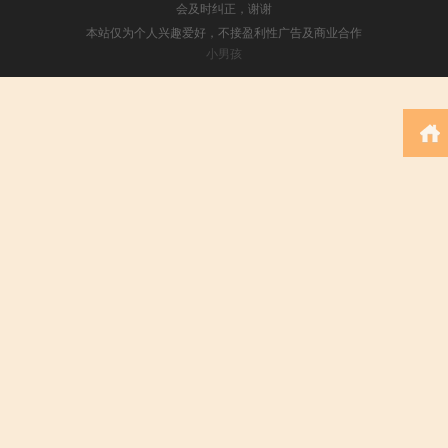
会及时纠正，谢谢
本站仅为个人兴趣爱好，不接盈利性广告及商业合作
小男孩