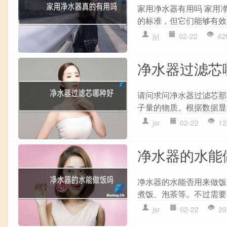
家用净水器有用吗 家用
的标准，但它们能够有效
jyj
02-22
42
净水器过滤芯
请问求问净水器过滤芯那
子量的物质。根据数据显
jsr
02-22
12
净水器的水能
净水器的水能否用来做饭
煮饭、泡茶等。不过需要
jsr
02-22
29