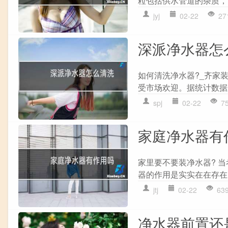
粒包括供水管道的杂质，
jyj
02-22
27
深派净水器怎
如何清洗净水器?_齐家
受市场欢迎。据统计数据显
spj
02-22
7
家庭净水器有
家里要不要装净水器? 
器的作用是实实在在存在
jtj
02-22
63
净水器前置还