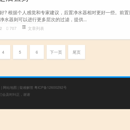
好? 根据个人感觉和专家建议，后置净水器相对更好一些。前置
净水器则可以进行更多层次的过滤，提供...
2
707
文章列表
4
5
6
下一页
尾页
章
|
网站地图
|
疑难解答
粤ICP备12600292号
，我们会及时纠正，谢谢