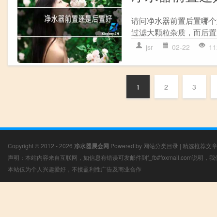
请问净水器前置后置哪个
过滤大颗粒杂质，而后置
jsr
02-22
11
1
2
3
Copyright © 2012 - 2026
净水器展会网
Powered by
网站分类目录
|
精选推荐文
声明：本站内容来自互联网，如信息有错误可发邮件到f_fb#foxmail.com说明
本站仅为个人兴趣爱好，不接盈利性广告及商业合作