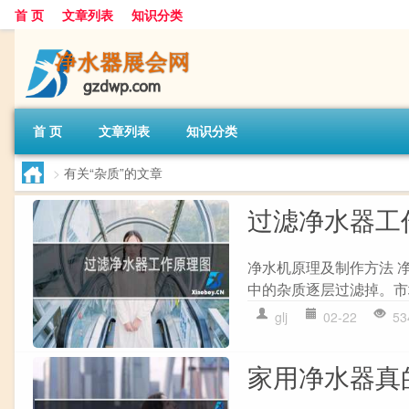
首 页
文章列表
知识分类
首 页
文章列表
知识分类
>
有关“杂质”的文章
过滤净水器工
净水机原理及制作方法 
中的杂质逐层过滤掉。市
glj
02-22
53
家用净水器真