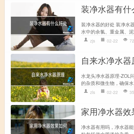
装净水器有什
装净水器的好处 装净水
水中的余氯、重金属、泥
zjs
02-22
7
自来水净水器
水龙头净水器原理-ZO
的杂质和微生物，确保水
zls
02-22
3
家用净水器效
净水器有用吗，净水器能