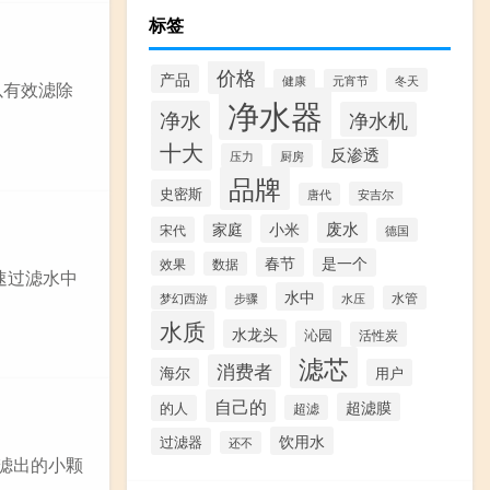
标签
价格
产品
冬天
健康
元宵节
以有效滤除
净水器
净水
净水机
十大
反渗透
压力
厨房
品牌
史密斯
安吉尔
唐代
废水
家庭
小米
宋代
德国
春节
是一个
效果
数据
速过滤水中
水中
梦幻西游
步骤
水压
水管
水质
水龙头
沁园
活性炭
滤芯
消费者
海尔
用户
自己的
超滤膜
的人
超滤
饮用水
过滤器
还不
滤出的小颗