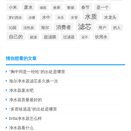
废水
春节
小米
是一个
效果
德国
数据
水质
水中
水龙头
梦幻西游
步骤
水压
水管
滤芯
消费者
海尔
沁园
用户
活性炭
的人
自己的
超滤膜
饮用水
过滤器
超滤
还不
猜你想看的文章
“胸中同是一经纶”的出处是哪里
海尔净水器滤芯多久换一次
净水器废水吧
净水器质量最好的
“多君咏逍遥”的出处是哪里
brita净水器怎么样
净水器看什么