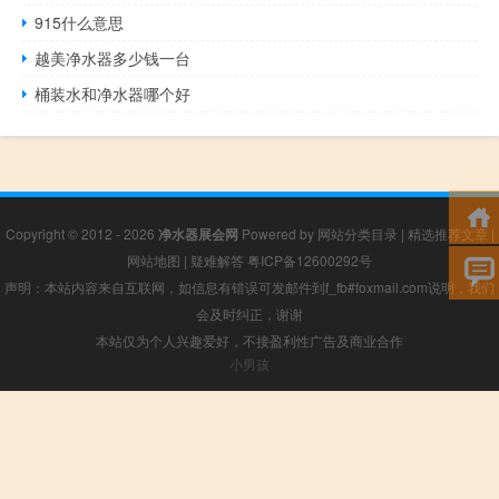
915什么意思
越美净水器多少钱一台
桶装水和净水器哪个好
Copyright © 2012 - 2026
净水器展会网
Powered by
网站分类目录
|
精选推荐文章
|
网站地图
|
疑难解答
粤ICP备12600292号
声明：本站内容来自互联网，如信息有错误可发邮件到f_fb#foxmail.com说明，我们
会及时纠正，谢谢
本站仅为个人兴趣爱好，不接盈利性广告及商业合作
小男孩