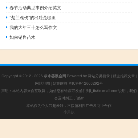
春节活动典型事例介绍英文
“楚兰魂伤”的出处是哪里
我的大年三十怎么写作文
如何销售苗木
Copyright © 2012 - 2026
净水器展会网
Powered by
网站分类目录
|
精选推荐文章
|
网站地图
|
疑难解答
粤ICP备12600292号
声明：本站内容来自互联网，如信息有错误可发邮件到f_fb#foxmail.com说明，我们
会及时纠正，谢谢
本站仅为个人兴趣爱好，不接盈利性广告及商业合作
小男孩