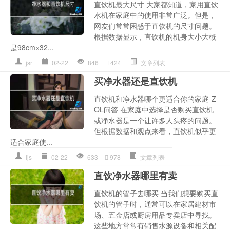
直饮机最大尺寸 大家都知道，家用直饮
水机在家庭中的使用非常广泛。但是，
网友们常常困惑于直饮机的尺寸问题。
根据数据显示，直饮机的机身大小大概
是98cm×32...
jsr
02-22
846
424
文章列表
买净水器还是直饮机
直饮机和净水器哪个更适合你的家庭-Z
OL问答 在家庭中选择是否购买直饮机
或净水器是一个让许多人头疼的问题。
但根据数据和观点来看，直饮机似乎更
适合家庭使...
ljs
02-22
633
978
文章列表
直饮净水器哪里有卖
直饮机的管子去哪买 当我们想要购买直
饮机的管子时，通常可以在家居建材市
场、五金店或厨房用品专卖店中寻找。
这些地方常常有销售水源设备和相关配