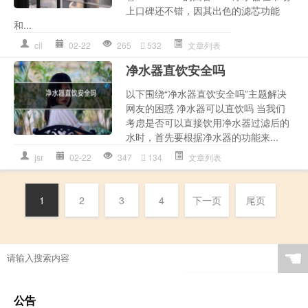
上口碑还不错，因其出色的滤芯功能
和...
cil
02-22
265
532
文章列表
净水器直饮安全吗
以下围绕“净水器直饮安全吗”主题解决
网友的困惑 净水器可以直饮吗 当我们
考虑是否可以直接饮用净水器过滤后的
水时，首先要根据净水器的功能来...
jsr
02-22
347
134
文章列表
1
2
3
4
下一页
尾页
☚
公告