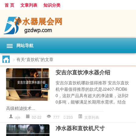
首 页
文章列表
知识分类
网站导航
>
有关“直饮机”的文章
安吉尔直饮净水器介绍
安吉尔直饮机哪款值得推荐 安吉尔直饮
机中最值得推荐的款式是J2407-ROB6
0，这款产品具有超大的净滤量，达到2
0多吨，能够满足长期用水需求。结合
高级精滤技术...
aje
02-22
777
233
文章列表
净水器和直饮机尺寸