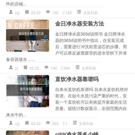
件的店铺...
zyj
02-22
130
162
文章列表
金日净水器安装方法
金日牌净水器365d说明书 金日牌净水
器的365d说明书中指出，在安装完成
后，需要进行冲洗前置滤芯的步骤。用
户可以将反渗透膜管的进水管拆下并准
备容器接水，...
jrj
02-22
190
994
文章列表
直饮净水器靠谱吗
自来水直饮机靠谱吗 自来水直饮机绝对
靠谱。在如今水质污染严重的时代，安
装一个直饮机可以有效提升家庭的生活
质量。据统计数据显示，全国范围内自
来水中的...
zyj
02-22
593
1
文章列表
cillit净水器多少钱