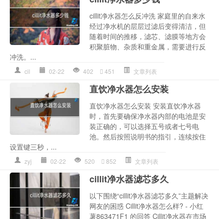
cillit净水器怎么反冲洗 家庭里的自来水
经过净水机的层层过滤后变得清洁，但
随着时间的推移，滤芯、滤膜等地方会
积聚脏物、杂质和重金属，需要进行反
冲洗。...
cil
02-22
402
451
文章列表
直饮净水器怎么安装
直饮净水器怎么安装 安装直饮净水器
时，首先要确保净水器内部的电池是安
装正确的，可以选择五号或者七号电
池。然后按照说明书的指引，连续按住
设置键三秒，...
zyj
02-22
520
852
文章列表
cillit净水器滤芯多久
以下围绕“cillit净水器滤芯多久”主题解决
网友的困惑 Cillit净水器怎么样? - 小红
薯863471F1 的回答 Cillit净水器在市场