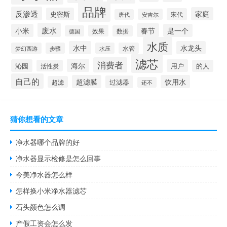
品牌
反渗透
家庭
史密斯
宋代
安吉尔
唐代
废水
春节
小米
是一个
效果
德国
数据
水质
水中
水龙头
梦幻西游
步骤
水压
水管
滤芯
消费者
海尔
沁园
用户
活性炭
的人
自己的
超滤膜
饮用水
过滤器
超滤
还不
猜你想看的文章
净水器哪个品牌的好
净水器显示检修是怎么回事
今美净水器怎么样
怎样换小米净水器滤芯
石头颜色怎么调
产假工资会怎么发