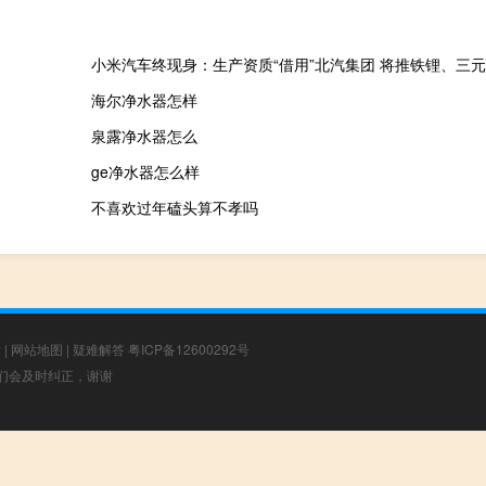
小米汽车终现身：生产资质“借用”北汽集团 将推铁锂、三
海尔净水器怎样
泉露净水器怎么
ge净水器怎么样
不喜欢过年磕头算不孝吗
章
|
网站地图
|
疑难解答
粤ICP备12600292号
，我们会及时纠正，谢谢