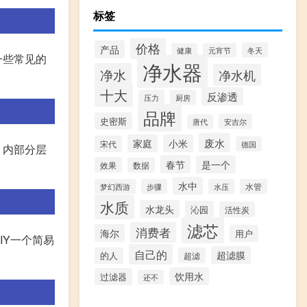
标签
价格
产品
冬天
健康
元宵节
一些常见的
净水器
净水
净水机
十大
反渗透
压力
厨房
品牌
史密斯
安吉尔
唐代
废水
家庭
小米
宋代
德国
，内部分层
春节
是一个
效果
数据
水中
梦幻西游
步骤
水压
水管
水质
水龙头
沁园
活性炭
滤芯
消费者
海尔
用户
IY一个简易
自己的
超滤膜
的人
超滤
饮用水
过滤器
还不