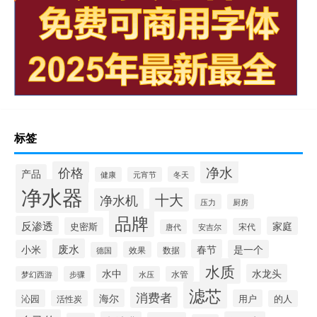
标签
净水
价格
产品
冬天
健康
元宵节
净水器
十大
净水机
压力
厨房
品牌
反渗透
家庭
史密斯
宋代
安吉尔
唐代
废水
春节
小米
是一个
效果
德国
数据
水质
水中
水龙头
梦幻西游
步骤
水压
水管
滤芯
消费者
海尔
沁园
用户
活性炭
的人