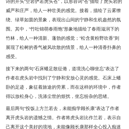
诗的开头“空岩俨若虎头苍”，以形容词“苍”描绘了虎头岩的
威严和庄严，给人一种壮美的感觉。接着，描绘了云雾缭
绕、绿草如茵的景象，表现出山间的宁静和生机盎然的氛
围。其中，“竹吐锦萌春雨饱”形象地描绘了春雨滋润下的
竹林，给人一种清新、蓬勃的感觉；“松含黄粉野吹香”则
展现了松树的香气被风吹散的情景，给人一种清香扑鼻的
感受。
接下来的两句“石床蟠足散征倦，道境洗心聊坐忘”表达了
作者在虎头岩中找到了宁静和安放心灵的感觉。石床上蟠
卧的足迹，象征着旅途的劳累，而在这样的环境中，作者
得以放松身心，洗涤尘世的烦扰，坐忘纷杂的思绪。
最后两句“投饭上方兰若去，未能痴学顾长康”表达了作者
离开虎头岩的遗憾之情。作者将虎头岩比作兰若，表示自
己离开这个美好的境地，未能像顾长康那样全心投入痴迷