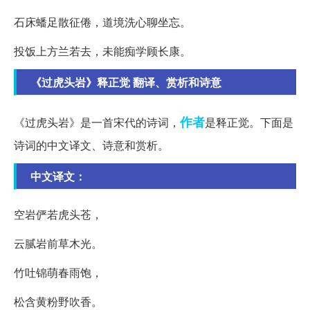
石床蟠足散征倦，道境洗心聊坐忘。
投饭上方兰若去，未能痴学顾长康。
《过虎头岩》释正觉 翻译、赏析和诗意
作者
《过虎头岩》是一首宋代的诗词，
是释正觉。下面是
诗词的中文译文、诗意和赏析。
中文译文：
空岩俨若虎头苍，
云腻岩前草木光。
竹吐锦萌春雨饱，
松含黄粉野吹香。