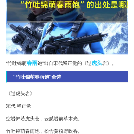
春雨
虎头
“竹吐锦萌
饱”出自宋代释正觉的《过
岩》。
“竹吐锦萌春雨饱”全诗
《过虎头岩》
宋代 释正觉
空岩俨若虎头苍，云腻岩前草木光。
竹吐锦萌春雨饱，松含黄粉野吹香。