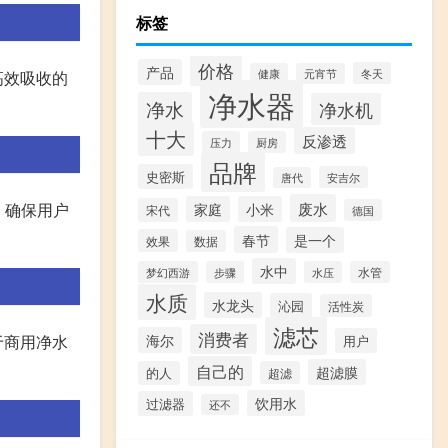
标签
价格
产品
冬天
健康
元宵节
高效吸收的
净水器
净水
净水机
十大
反渗透
压力
厨房
品牌
史密斯
安吉尔
唐代
废水
，确保用户
家庭
小米
宋代
德国
春节
是一个
效果
数据
水中
梦幻西游
步骤
水压
水管
水质
水龙头
沁园
活性炭
滤芯
消费者
海尔
于商用净水
用户
自己的
超滤膜
的人
超滤
饮用水
过滤器
还不