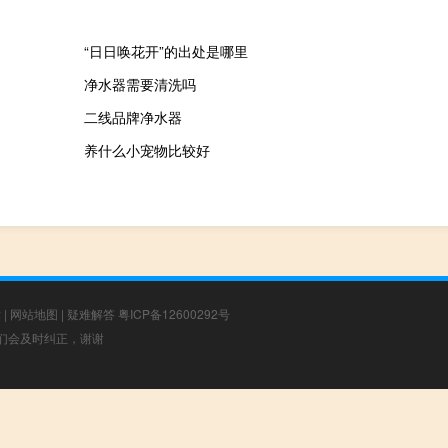
“日日唤花开”的出处是哪里
净水器需要清洗吗
二线品牌净水器
养什么小宠物比较好
章
|
网站地图
|
疑难解答
粤ICP备12600292号
，我们会及时纠正，谢谢