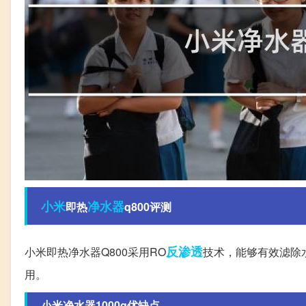
小米
净水器
即热
q800评测
反渗透
小米即热净水器Q800采用RO
技术，能够有效滤除
用。
小米净水器1000g优缺点