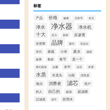
标签
价格
产品
冬天
健康
元宵节
净水器
净水
净水机
十大
反渗透
压力
厨房
品牌
史密斯
安吉尔
唐代
废水
家庭
小米
宋代
德国
春节
是一个
效果
数据
水中
梦幻西游
步骤
水压
水管
水质
水龙头
沁园
活性炭
滤芯
消费者
海尔
用户
自己的
超滤膜
的人
超滤
饮用水
过滤器
还不