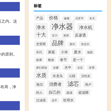
标签
价格
产品
冬天
健康
元宵节
离之内。这
净水器
净水
净水机
十大
反渗透
压力
厨房
品牌
史密斯
安吉尔
唐代
废水
家庭
小米
宋代
德国
冷的原则。
春节
是一个
效果
数据
水中
梦幻西游
步骤
水压
水管
水质
水龙头
沁园
活性炭
滤芯
消费者
海尔
用户
体布局，净
自己的
超滤膜
的人
超滤
饮用水
过滤器
还不