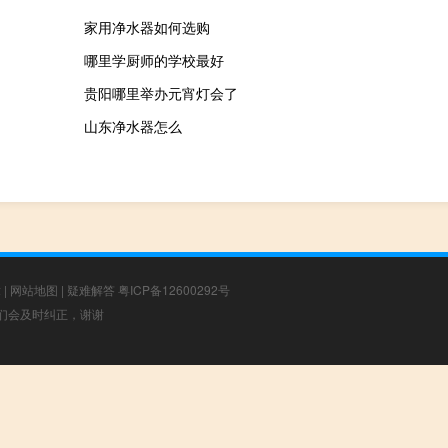
家用净水器如何选购
哪里学厨师的学校最好
贵阳哪里举办元宵灯会了
山东净水器怎么
章
|
网站地图
|
疑难解答
粤ICP备12600292号
，我们会及时纠正，谢谢