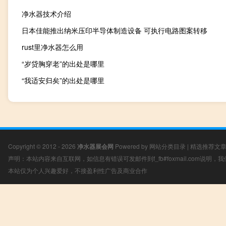
净水器技术介绍
日本佳能推出纳米压印半导体制造设备 可执行电路图案转移
rust里净水器怎么用
“岁贷胸穿老”的出处是哪里
“我适安归矣”的出处是哪里
Copyright © 2012 - 2026
净水器展会网
Powered by
网站分类目录
|
精选推荐文
声明：本站内容来自互联网，如信息有错误可发邮件到f_fb#foxmail.com说明
本站仅为个人兴趣爱好，不接盈利性广告及商业合作