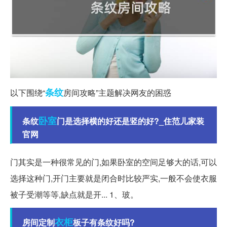
条纹
以下围绕“
房间攻略”主题解决网友的困惑
卧室
条纹
门是选择横的好还是竖的好?_住范儿家装
官网
门其实是一种很常见的门,如果卧室的空间足够大的话,可以
选择这种门,开门主要就是闭合时比较严实,一般不会使衣服
被子受潮等等,缺点就是开... 1、玻。
衣柜
房间定制
板子有条纹好吗?