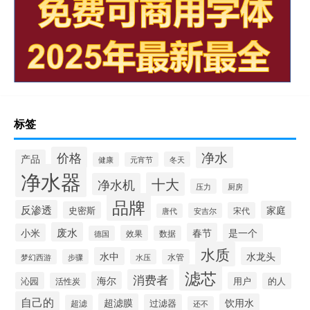
标签
净水
价格
产品
冬天
健康
元宵节
净水器
十大
净水机
压力
厨房
品牌
反渗透
家庭
史密斯
宋代
安吉尔
唐代
废水
春节
小米
是一个
效果
德国
数据
水质
水中
水龙头
梦幻西游
步骤
水压
水管
滤芯
消费者
海尔
沁园
用户
活性炭
的人
自己的
超滤膜
饮用水
过滤器
超滤
还不