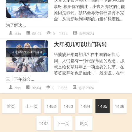
事呀 根据你的描述，小孩叫脚软的可能
原因是缺钙。缺钙会导致骨骼发育不完
全，从而影响到脚部的力量和稳定性。
为了解决...
ddn
02-04
0
614
春节2024
大年初几可以出门转转
给婆婆拜年是初几? 在中国的春节期
间，人们都有一种根深蒂固的观念，那
就是给长辈拜年是一项重要的礼节。在
婆婆家拜年也是如此，一般来说，在年
三十下午就会...
dnc
02-04
0
256
春节2024
首页
上一页
1482
1483
1484
1485
1486
1487
下一页
尾页