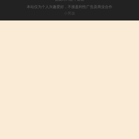
本站仅为个人兴趣爱好，不接盈利性广告及商业合作
小男孩