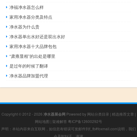
净福净水器怎么样
家用净水器分类及特点
净水器为什么贵
净水器单出水好还是双出水好
家用净水器十大品牌包包
“肃雍显相”的出处是哪里
是过年的时候了翻译
净水器品牌加盟代理
Copyright © 2012 - 2026
净水器展会网
Powered by
网站分类目录
|
精选推荐文章
|
网站地图
|
疑难解答
粤ICP备12600292号
声明：本站内容来自互联网，如信息有错误可发邮件到f_fb#foxmail.com说明，我们
会及时纠正，谢谢