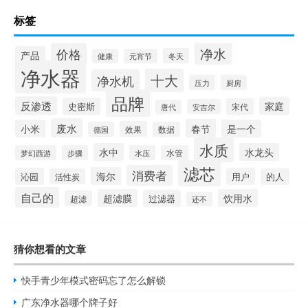
标签
净水
价格
产品
冬天
健康
元宵节
净水器
十大
净水机
压力
厨房
品牌
反渗透
家庭
史密斯
宋代
安吉尔
唐代
废水
春节
小米
是一个
效果
德国
数据
水质
水中
水龙头
梦幻西游
步骤
水压
水管
滤芯
消费者
海尔
沁园
用户
活性炭
的人
自己的
超滤膜
饮用水
过滤器
超滤
还不
猜你想看的文章
快手青少年模式密码忘了怎么解锁
广东净水器哪个牌子好