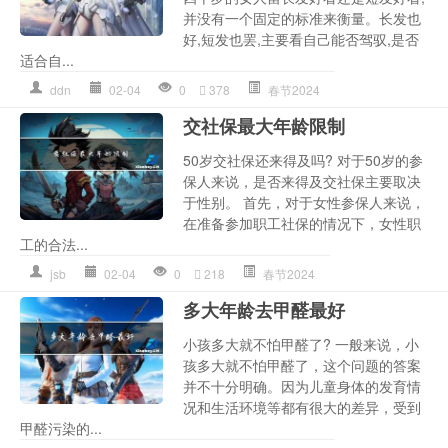
并没有一个固定的标准来衡量。长发也
好,短发也罢,主要看自己能否驾驭,是否
适合自...
ddn
02-04
0
378
春节2024
交社保最大年龄限制
50岁交社保还来得及吗? 对于50岁的参
保人来说，是否来得及交社保主要取决
于性别。 首先，对于女性参保人来说，
在准备参加职工社保的情况下，女性职
工的合法...
jsb
02-04
0
218
春节2024
多大年龄去甲醛最好
小孩多大就不怕甲醛了? 一般来说，小
孩多大就不怕甲醛了，这个问题的答案
并不十分明确。因为儿童身体的发育情
况和生活环境等都有很大的差异，受到
甲醛污染的...