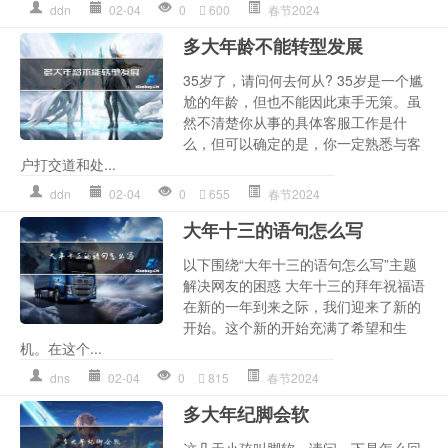
ddn
02-04
0
600
春节2024
多大年龄不能转型发展
35岁了，请问何去何从? 35岁是一个尴
尬的年龄，但也不能因此束手无策。虽
然不清楚你从事的具体客服工作是什
么，但可以确定的是，你一定熟悉与客
户打交道和处...
ddn
02-04
0
655
春节2024
大年十三的语句怎么写
以下围绕“大年十三的语句怎么写”主题
解决网友的困惑 大年十三的拜年祝福语
在新的一年到来之际，我们迎来了新的
开始。这个新的开始充满了希望和生
机。在这个...
dns
02-04
0
815
春节2024
多大年纪脚会软
这几天小孩叫脚软，请问一下是怎么回