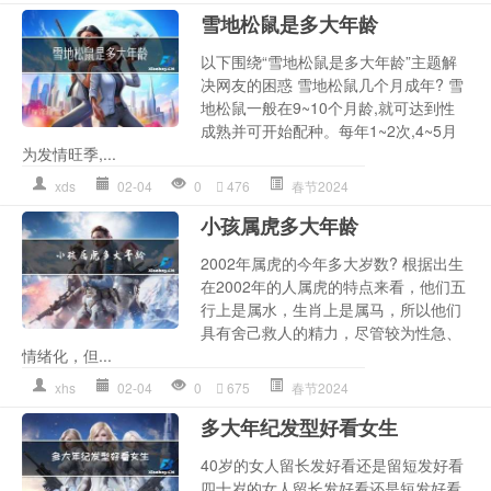
雪地松鼠是多大年龄
以下围绕“雪地松鼠是多大年龄”主题解
决网友的困惑 雪地松鼠几个月成年? 雪
地松鼠一般在9~10个月龄,就可达到性
成熟并可开始配种。每年1~2次,4~5月
为发情旺季,...
xds
02-04
0
476
春节2024
小孩属虎多大年龄
2002年属虎的今年多大岁数? 根据出生
在2002年的人属虎的特点来看，他们五
行上是属水，生肖上是属马，所以他们
具有舍己救人的精力，尽管较为性急、
情绪化，但...
xhs
02-04
0
675
春节2024
多大年纪发型好看女生
40岁的女人留长发好看还是留短发好看
四十岁的女人留长发好看还是短发好看,