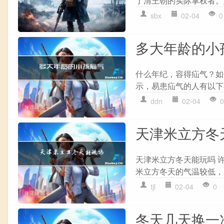
了清王朝的实际掌权者。
sbx
02-04
0
多大年龄的小
什么年纪，容得疝气？如
示，易患疝气的人有以下3
ddn
02-04
0
天津米立方冬
天津米立方冬天能玩吗 
米立方冬天的气温较低，
tjl
02-04
0
冬天几天换一