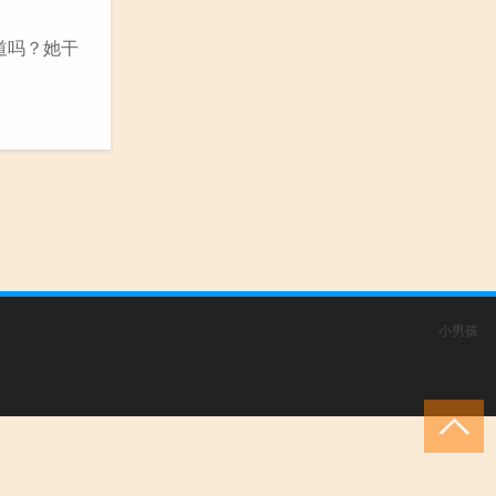
道吗？她干
小男孩