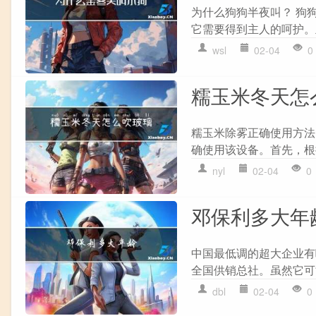
为什么狗狗半夜叫？ 狗
它需要得到主人的呵护。
wsl
02-04
0
糯玉米冬天怎
糯玉米除雾正确使用方法
确使用该设备。首先，根
nyl
02-04
0
邓保利多大年
中国最低调的超大企业有
全国供销总社。虽然它可
dbl
02-04
0