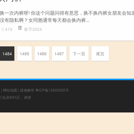
换一次内裤呀! 你这个问题问得有意思，换不换内裤女朋友会知
没有隐私啊？女同胞通常每天都会换内裤...
419
春节2024
1484
1485
1486
1487
下一页
尾页
章
|
网站地图
|
疑难解答
粤ICP备12600292号
，我们会及时纠正，谢谢