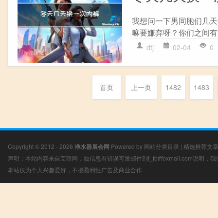
我想问一下男同胞们几天
嘛要嫌弃呀？你们之间有
dtj
02-04
0
首页
上一页
1482
1483
Copyright © 2012 - 2026
净水器展会网
Powered by
网站分类目录
|
精选推荐文
声明：本站内容来自互联网，如信息有错误可发邮件到f_fb#foxmail.com说明
本站仅为个人兴趣爱好，不接盈利性广告及商业合作