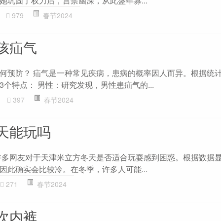
她巩固了权力后，宫禁幽深，从此盛年寡...
979
春节2024
孩疝气
何预防？ 疝气是一种常见疾病，患病的概率因人而异。根据统
个特点： 男性：研究发现，男性患疝气的...
397
春节2024
天能玩吗
许多网友对于天津米立方冬天是否适合玩耍感到困惑。根据数据
因此确实会比较冷。在冬季，许多人可能...
271
春节2024
次内裤