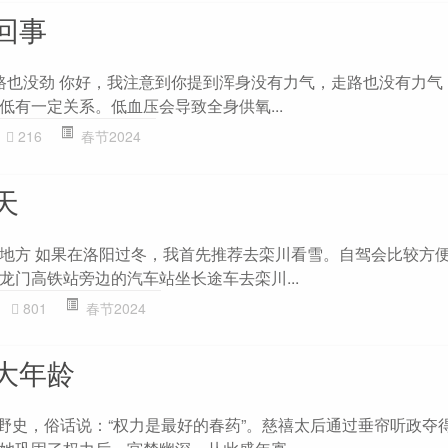
回事
走路也没劲 你好，我注意到你提到浑身没有力气，走路也没有力气
低有一定关系。低血压会导致全身供氧...
216
春节2024
天
地方 如果在洛阳过冬，我首先推荐去栾川看雪。自驾会比较方
龙门高铁站旁边的汽车站坐长途车去栾川...
801
春节2024
大年龄
 野史，俗话说：“权力是最好的春药”。慈禧太后通过垂帘听政夺