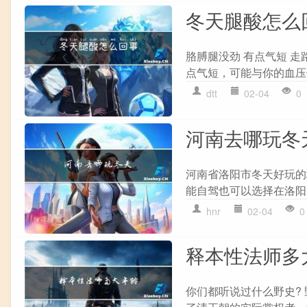
冬天腿酸怎么
胳膊腿没劲 有点气短 
点气短，可能与你的血压
dtt
02-04
0
河南去哪玩冬
河南省洛阳市冬天好玩的
能自驾也可以选择在洛阳
hnr
02-04
0
释本性法师多
你们都听说过什么野史?