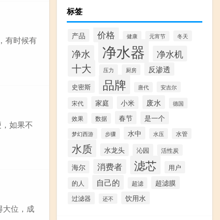
标签
价格
产品
冬天
健康
元宵节
，有时候有
净水器
净水
净水机
十大
反渗透
压力
厨房
品牌
史密斯
安吉尔
唐代
废水
家庭
小米
宋代
德国
春节
是一个
效果
数据
便，如果不
水中
梦幻西游
步骤
水压
水管
水质
水龙头
沁园
活性炭
滤芯
消费者
海尔
用户
自己的
超滤膜
的人
超滤
饮用水
过滤器
还不
得大位，成