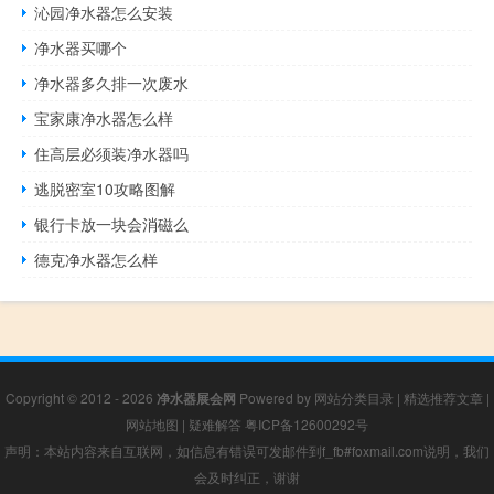
沁园净水器怎么安装
净水器买哪个
净水器多久排一次废水
宝家康净水器怎么样
住高层必须装净水器吗
逃脱密室10攻略图解
银行卡放一块会消磁么
德克净水器怎么样
Copyright © 2012 - 2026
净水器展会网
Powered by
网站分类目录
|
精选推荐文章
|
网站地图
|
疑难解答
粤ICP备12600292号
声明：本站内容来自互联网，如信息有错误可发邮件到f_fb#foxmail.com说明，我们
会及时纠正，谢谢