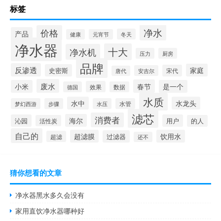
标签
净水
价格
产品
冬天
健康
元宵节
净水器
十大
净水机
压力
厨房
品牌
反渗透
家庭
史密斯
宋代
安吉尔
唐代
废水
春节
小米
是一个
效果
德国
数据
水质
水中
水龙头
梦幻西游
步骤
水压
水管
滤芯
消费者
海尔
沁园
用户
活性炭
的人
自己的
超滤膜
饮用水
过滤器
超滤
还不
猜你想看的文章
净水器黑水多久会没有
家用直饮净水器哪种好