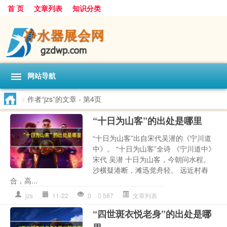
首 页
文章列表
知识分类
网站导航
>
作者“jzs”的文章
- 第4页
“十日为山客”的出处是哪里
“十日为山客”出自宋代吴潜的《宁川道
中》。 “十日为山客”全诗 《宁川道中》
宋代 吴潜 十日为山客，今朝问水程。
沙横疑港断，滩迅觉舟轻。 远近村舂
合，高...
jzs
11-22
0
587
文章列表
“四世斑衣悦老身”的出处是哪