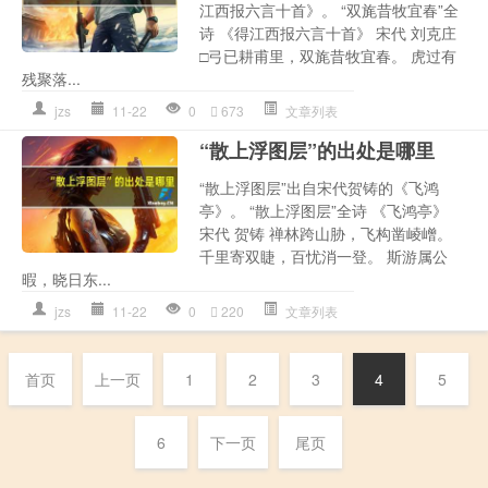
江西报六言十首》。 “双旄昔牧宜春”全
诗 《得江西报六言十首》 宋代 刘克庄
□弓已耕甫里，双旄昔牧宜春。 虎过有
残聚落...
jzs
11-22
0
673
文章列表
“散上浮图层”的出处是哪里
“散上浮图层”出自宋代贺铸的《飞鸿
亭》。 “散上浮图层”全诗 《飞鸿亭》
宋代 贺铸 禅林跨山胁，飞构凿崚嶒。
千里寄双睫，百忧消一登。 斯游属公
暇，晓日东...
jzs
11-22
0
220
文章列表
首页
上一页
1
2
3
4
5
6
下一页
尾页