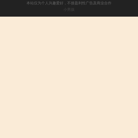
本站仅为个人兴趣爱好，不接盈利性广告及商业合作
小男孩