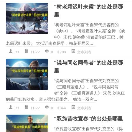
“树老霜迟叶未霞”的出处是哪
里
“树老霜迟叶未霞”出自宋代洪咨夔的
《峡中》。 “树老霜迟叶未霞”全诗 《峡
中》 宋代 洪咨夔 清猿遗响落三巴，树
老霜迟叶未霞。 大抵近南春易早，梅花开尽又...
jzs
11-22
0
703
文章列表
“说与同名同号者”的出处是哪
里
“说与同名同号者”出自宋代刘克庄的
《三赠月蓬道人》。 “说与同名同号
者”全诗 《三赠月蓬道人》 宋代 刘克庄
病翁已卸鞍驮矣，道人强欲羁馽之。 赚汝一双穷...
jzs
11-22
0
344
文章列表
“双旄昔牧宜春”的出处是哪里
“双旄昔牧宜春”出自宋代刘克庄的《得