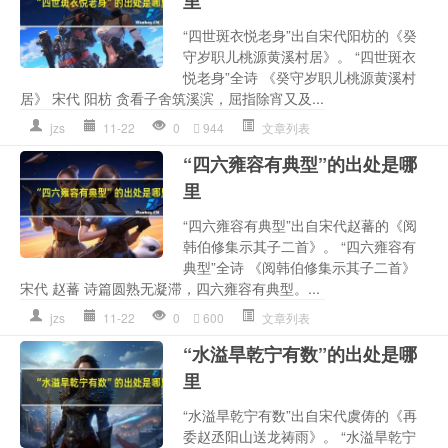
里
“四世斑衣悦老身”出自宋代阳枋的《癸
守岁职儿桃源黄溪村居》。 “四世斑衣
悦老身”全诗 《癸守岁职儿桃源黄溪村
居》 宋代 阳枋 贪看子舍筑溪滨，屈指除宵又及...
jzs
11-22
0
944
文章列表
“四六雍容有典型”的出处是哪
里
“四六雍容有典型”出自宋代赵蕃的《阅
韩伯修集示其子二首》。 “四六雍容有
典型”全诗 《阅韩伯修集示其子二首》
宋代 赵蕃 诗篇圆熟无凝滞，四六雍容有典型。...
jzs
11-22
0
600
文章列表
“水溢旱乾宁有数”的出处是哪
里
“水溢旱乾宁有数”出自宋代虞俦的《再
委赵丞阳山送龙祷雨》。 “水溢旱乾宁