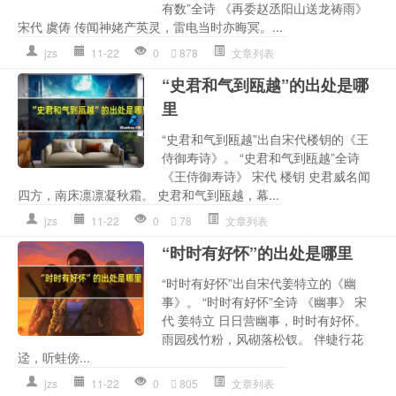
有数”全诗 《再委赵丞阳山送龙祷雨》
宋代 虞俦 传闻神姥产英灵，雷电当时亦晦冥。...
jzs
11-22
0
878
文章列表
“史君和气到瓯越”的出处是哪
里
“史君和气到瓯越”出自宋代楼钥的《王
侍御寿诗》。 “史君和气到瓯越”全诗
《王侍御寿诗》 宋代 楼钥 史君威名闻
四方，南床凛凛凝秋霜。 史君和气到瓯越，幕...
jzs
11-22
0
78
文章列表
“时时有好怀”的出处是哪里
“时时有好怀”出自宋代姜特立的《幽
事》。 “时时有好怀”全诗 《幽事》 宋
代 姜特立 日日营幽事，时时有好怀。
雨园残竹粉，风砌落松钗。 伴蜨行花
迳，听蛙傍...
jzs
11-22
0
805
文章列表