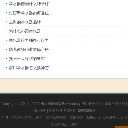
净水器德国什么牌子好
史密斯净水器如何复位
上海的净水器品牌
为什么沁园净水器
净水器压力桶多少压力
幼儿教师职业道德心得
抚州十大好吃的餐馆
家用净水器怎么换滤芯
Copyright © 2012 - 2026
净水器展会网
Powered by
网站分类目录
|
精选推荐文章
|
网站地图
|
疑难解答
粤ICP备12600292号
声明：本站内容来自互联网，如信息有错误可发邮件到f_fb#foxmail.com说明，我们
会及时纠正，谢谢