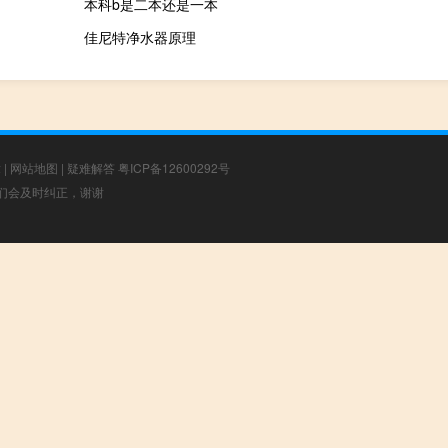
本科b是二本还是一本
佳尼特净水器原理
章
|
网站地图
|
疑难解答
粤ICP备12600292号
，我们会及时纠正，谢谢