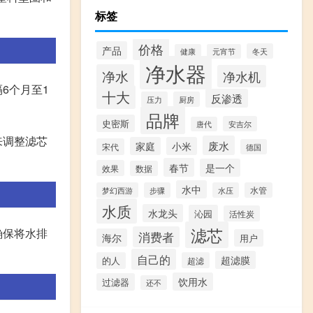
标签
价格
产品
冬天
健康
元宵节
净水器
净水
净水机
6个月至1
十大
反渗透
压力
厨房
品牌
史密斯
安吉尔
唐代
来调整滤芯
废水
家庭
小米
宋代
德国
春节
是一个
效果
数据
水中
梦幻西游
步骤
水压
水管
水质
水龙头
沁园
活性炭
滤芯
确保将水排
消费者
海尔
用户
自己的
超滤膜
的人
超滤
饮用水
过滤器
还不