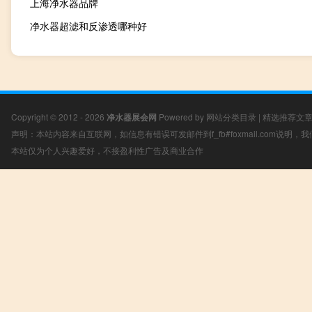
上海净水器品牌
净水器超滤和反渗透哪种好
Copyright © 2012 - 2026
净水器展会网
Powered by
网站分类目录
|
精选推荐文
声明：本站内容来自互联网，如信息有错误可发邮件到f_fb#foxmail.com说明
本站仅为个人兴趣爱好，不接盈利性广告及商业合作