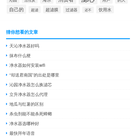
的人
自己的
超滤膜
饮用水
过滤器
超滤
还不
猜你想看的文章
天沁净水器好吗
抹布什么梗
净水器如何安装wifi
“却送君南国”的出处是哪里
沁园净水器怎么换滤芯
立升净水器怎么代理
地瓜与红薯的区别
杀虫剂能不能杀死蟑螂
净水器选哪种好
最快拜年语音