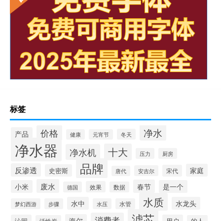
标签
净水
价格
产品
冬天
健康
元宵节
净水器
十大
净水机
压力
厨房
品牌
反渗透
家庭
史密斯
宋代
安吉尔
唐代
废水
春节
小米
是一个
效果
德国
数据
水质
水中
水龙头
梦幻西游
步骤
水压
水管
滤芯
消费者
海尔
沁园
用户
活性炭