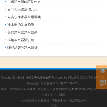
小米净水器ro芯是什么
春节大乐透放假几天
安吉尔净水器家用哪吒
净水器的发展趋势
美的净水器净水效果
推销净水器演讲稿
哪些品牌的净水器好
Copyright © 2012 - 2026
净水器展会网
Powered by
网站分类目录
|
精选推荐文章
|
网站地图
|
疑难解答
粤ICP备12600292号
声明：本站内容来自互联网，如信息有错误可发邮件到f_fb#foxmail.com说明，我们
会及时纠正，谢谢
本站仅为个人兴趣爱好，不接盈利性广告及商业合作
小男孩