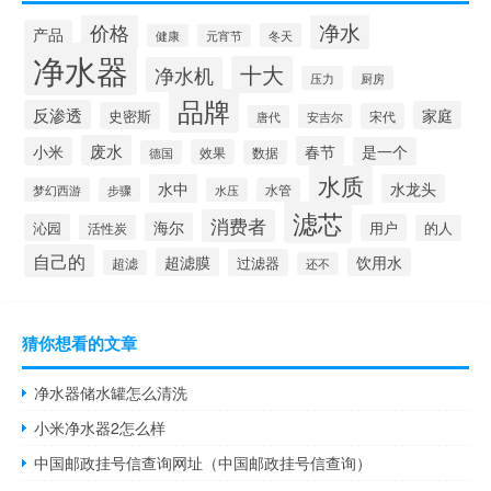
净水
价格
产品
冬天
健康
元宵节
净水器
十大
净水机
压力
厨房
品牌
反渗透
家庭
史密斯
宋代
安吉尔
唐代
废水
春节
小米
是一个
效果
德国
数据
水质
水中
水龙头
梦幻西游
步骤
水压
水管
滤芯
消费者
海尔
沁园
用户
活性炭
的人
自己的
超滤膜
饮用水
过滤器
超滤
还不
猜你想看的文章
净水器储水罐怎么清洗
小米净水器2怎么样
中国邮政挂号信查询网址（中国邮政挂号信查询）