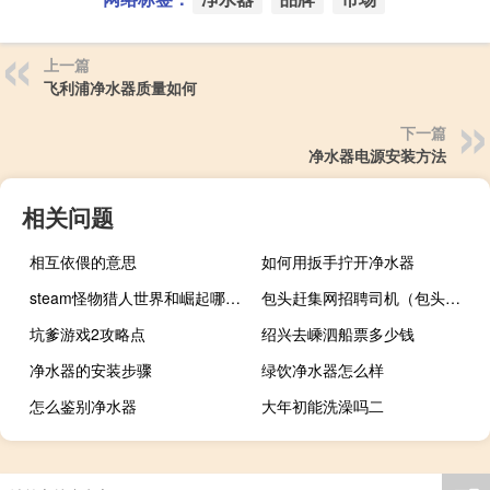
上一篇
飞利浦净水器质量如何
下一篇
净水器电源安装方法
相关问题
相互依偎的意思
如何用扳手拧开净水器
steam怪物猎人世界和崛起哪个好玩（steam怪物猎人世界多少钱）
包头赶集网招聘司机（包头赶集网）
坑爹游戏2攻略点
绍兴去嵊泗船票多少钱
净水器的安装步骤
绿饮净水器怎么样
怎么鉴别净水器
大年初能洗澡吗二