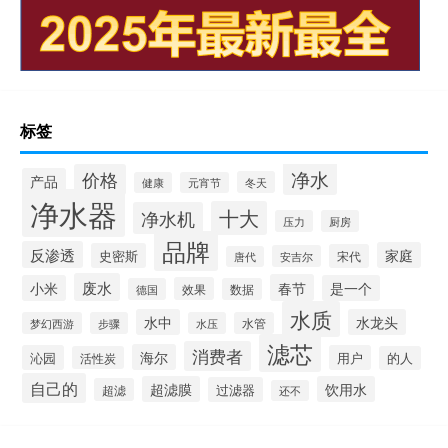
标签
净水
价格
产品
冬天
健康
元宵节
净水器
十大
净水机
压力
厨房
品牌
反渗透
家庭
史密斯
宋代
安吉尔
唐代
废水
春节
小米
是一个
效果
德国
数据
水质
水中
水龙头
梦幻西游
步骤
水压
水管
滤芯
消费者
海尔
沁园
用户
活性炭
的人
自己的
超滤膜
饮用水
过滤器
超滤
还不