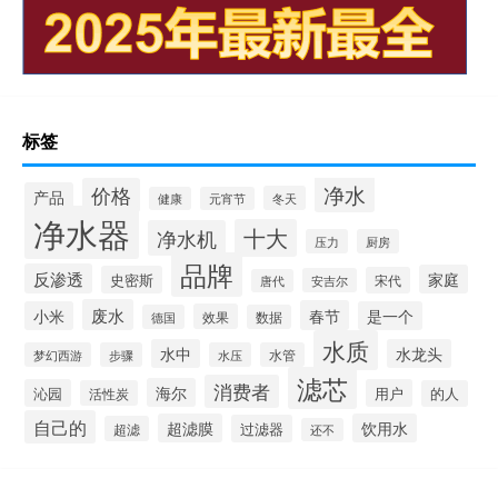
标签
净水
价格
产品
冬天
健康
元宵节
净水器
十大
净水机
压力
厨房
品牌
反渗透
家庭
史密斯
宋代
安吉尔
唐代
废水
春节
小米
是一个
效果
德国
数据
水质
水中
水龙头
梦幻西游
步骤
水压
水管
滤芯
消费者
海尔
沁园
用户
活性炭
的人
自己的
超滤膜
饮用水
过滤器
超滤
还不