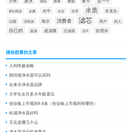
废水
春节
小米
是一个
效果
德国
数据
水质
水中
水龙头
梦幻西游
步骤
水压
水管
滤芯
消费者
海尔
沁园
用户
活性炭
的人
自己的
超滤膜
饮用水
过滤器
超滤
还不
猜你想看的文章
人间终极攻略
朗诗德净水器可以买吗
自来水净水器品牌
大学生女兵多大年龄退伍
创业板上市规则9.4条（创业板上市规则有哪些）
松浦净水器好吗
五岳是哪几个山
净水器演示机放墨水