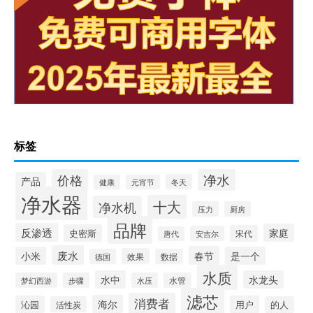
标签
净水
价格
产品
冬天
健康
元宵节
净水器
十大
净水机
压力
厨房
品牌
反渗透
家庭
史密斯
宋代
安吉尔
唐代
废水
春节
小米
是一个
效果
德国
数据
水质
水中
水龙头
梦幻西游
步骤
水压
水管
滤芯
消费者
海尔
沁园
用户
活性炭
的人