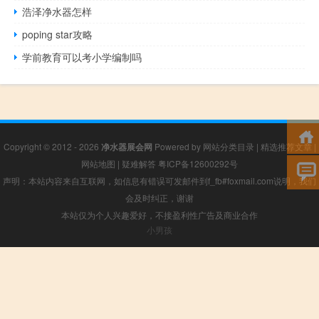
浩泽净水器怎样
poping star攻略
学前教育可以考小学编制吗
Copyright © 2012 - 2026
净水器展会网
Powered by
网站分类目录
|
精选推荐文章
|
网站地图
|
疑难解答
粤ICP备12600292号
声明：本站内容来自互联网，如信息有错误可发邮件到f_fb#foxmail.com说明，我们
会及时纠正，谢谢
本站仅为个人兴趣爱好，不接盈利性广告及商业合作
小男孩