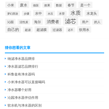
废水
春节
小米
是一个
效果
德国
数据
水质
水中
水龙头
梦幻西游
步骤
水压
水管
滤芯
消费者
海尔
沁园
用户
活性炭
的人
自己的
超滤膜
饮用水
过滤器
超滤
还不
猜你想看的文章
纳滤净水器品牌排
净水器滤芯品牌排行
科鲁兹有净水器吗
小米净水器可以直接喝吗
净水器哪个好用
沁园净水器伴侣作用
软水机与净水器的区别