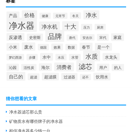
标签
净水
价格
产品
冬天
健康
元宵节
净水器
十大
净水机
压力
厨房
品牌
反渗透
家庭
史密斯
宋代
安吉尔
唐代
废水
春节
小米
是一个
效果
德国
数据
水质
水中
水龙头
梦幻西游
步骤
水压
水管
滤芯
消费者
海尔
沁园
用户
活性炭
的人
自己的
超滤膜
饮用水
过滤器
超滤
还不
猜你想看的文章
净水器滤芯那么贵
矿物质水有哪些牌子的净水器
柏佳净水器多少钱一台