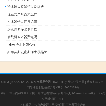
净水器买超滤还是反渗透
现在卖净水器怎么样
净水器怡口还是沁园
怎么选购净水器直饮
管线机净水器费电吗
fairey净水器怎么样
斯蒂芬斯史密斯净水器品牌
Copyright © 2012 - 2026
净水器展会网
Powered by
网站分类目录
|
精选推荐文章
|
网站地图
|
疑难解答
粤ICP备12600292号
声明：本站内容来自互联网，如信息有错误可发邮件到f_fb#foxmail.com说明，我们
会及时纠正，谢谢
本站仅为个人兴趣爱好，不接盈利性广告及商业合作