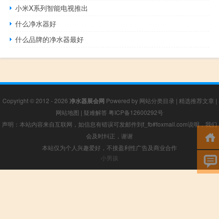
小米X系列智能电视推出
什么净水器好
什么品牌的净水器最好
Copyright © 2012 - 2026
净水器展会网
Powered by
网站分类目录
|
精选推荐文章
|
网站地图
|
疑难解答
粤ICP备12600292号
声明：本站内容来自互联网，如信息有错误可发邮件到f_fb#foxmail.com说明，我们
会及时纠正，谢谢
本站仅为个人兴趣爱好，不接盈利性广告及商业合作
小男孩