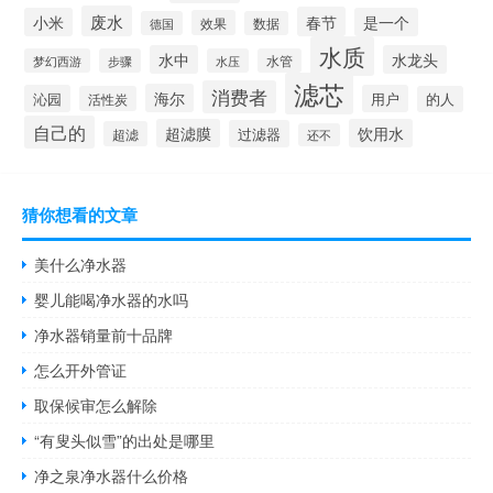
废水
春节
小米
是一个
效果
德国
数据
水质
水中
水龙头
梦幻西游
步骤
水压
水管
滤芯
消费者
海尔
沁园
用户
活性炭
的人
自己的
超滤膜
饮用水
过滤器
超滤
还不
猜你想看的文章
美什么净水器
婴儿能喝净水器的水吗
净水器销量前十品牌
怎么开外管证
取保候审怎么解除
“有叟头似雪”的出处是哪里
净之泉净水器什么价格