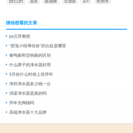
自己的
超滤膜
饮用水
过滤器
超滤
还不
猜你想看的文章
ps元宵教程
“碧笺小纸辱佳命”的出处是哪里
奏鸣曲和交响曲的区别
什么牌子的净水器好用
3月份什么时候上坟拜年
净邦净水器多少钱一台
润诺净水器是真的吗
拜年光掏钱吗
高端净水器十大品牌