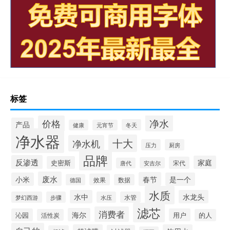
标签
净水
价格
产品
冬天
健康
元宵节
净水器
十大
净水机
压力
厨房
品牌
反渗透
家庭
史密斯
宋代
安吉尔
唐代
废水
春节
小米
是一个
效果
德国
数据
水质
水中
水龙头
梦幻西游
步骤
水压
水管
滤芯
消费者
海尔
沁园
用户
活性炭
的人