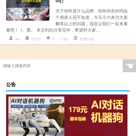
吗）
关于哇咔是什么品牌，哇咔内衣好吗这
个很多人还不知道，今天小六来为大家
解答以上的问题，现在让我们一起来看
看吧！ 1、图。 本文到此分享完毕，希望对大家...
wk
03-25
0
192
文章列表
☚
公告