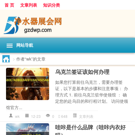
首 页
文章列表
知识分类
网站导航
>
作者“wk”的文章
乌克兰签证该如何办理
如果您打算前往乌克兰，需要办理签
证，以下是基本的步骤和注意事项： 办
理方式 1. 前往乌克兰驻华使领馆 ： 确
定您的赴乌目的和行程计划。 访问使领
馆官方...
wk
12-23
0
648
文章列表
哇咔是什么品牌（哇咔内衣好