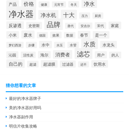
净水
价格
产品
冬天
健康
元宵节
净水器
十大
净水机
压力
厨房
品牌
反渗透
家庭
史密斯
宋代
安吉尔
唐代
废水
春节
小米
是一个
效果
德国
数据
水质
水中
水龙头
梦幻西游
步骤
水压
水管
滤芯
消费者
海尔
沁园
用户
活性炭
的人
自己的
超滤膜
饮用水
过滤器
超滤
还不
猜你想看的文章
最好的净水器牌子
美的净水器好用吗
净水器副作用
明信片收集攻略