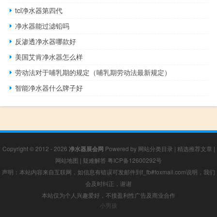
tcl净水器第四代
净水器能过滤铅吗
反渗透净水器哪款好
美国艾肯净水器怎么样
劳动法对于哺乳期的规定（哺乳期劳动法最新规定）
智能净水器什么牌子好
Copyright © 2012 - 2026
净水器展会网
Powered by
网站分类目录
|
精选推荐文章
|
网站地图
|
疑难解答
粤ICP备12600292号
声明：本站内容来自互联网，如信息有错误可发邮件到f_fb#foxmail.com说明，我们
会及时纠正，谢谢
本站仅为个人兴趣爱好，不接盈利性广告及商业合作
小男孩