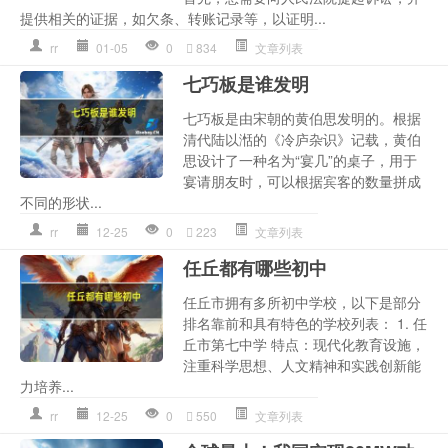
提供相关的证据，如欠条、转账记录等，以证明...
rr
01-05
0
834
文章列表
七巧板是谁发明
七巧板是由宋朝的黄伯思发明的。根据
清代陆以湉的《冷庐杂识》记载，黄伯
思设计了一种名为“宴几”的桌子，用于
宴请朋友时，可以根据宾客的数量拼成
不同的形状...
rr
12-25
0
223
文章列表
任丘都有哪些初中
任丘市拥有多所初中学校，以下是部分
排名靠前和具有特色的学校列表： 1. 任
丘市第七中学 特点：现代化教育设施，
注重科学思想、人文精神和实践创新能
力培养...
rr
12-25
0
550
文章列表