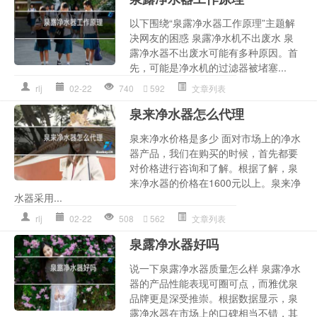
以下围绕“泉露净水器工作原理”主题解
决网友的困惑 泉露净水机不出废水 泉
露净水器不出废水可能有多种原因。首
先，可能是净水机的过滤器被堵塞...
rlj
02-22
740
592
文章列表
泉来净水器怎么代理
泉来净水价格是多少 面对市场上的净水
器产品，我们在购买的时候，首先都要
对价格进行咨询和了解。根据了解，泉
来净水器的价格在1600元以上。泉来净
水器采用...
rlj
02-22
508
562
文章列表
泉露净水器好吗
说一下泉露净水器质量怎么样 泉露净水
器的产品性能表现可圈可点，而雅优泉
品牌更是深受推崇。根据数据显示，泉
露净水器在市场上的口碑相当不错，其