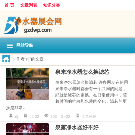
首 页
文章列表
知识分类
网站导航
>
作者“rlj”的文章
泉来净水器怎么换滤芯
泉来净水器怎么换滤芯 许多网友在使用
泉来净水器时都会有一个共同的问题，
那就是滤芯的更换。在日常使用中，随
着时间的推移和水质的变化，滤芯的更
换是非常...
rlj
02-22
303
422
文章列表
泉露净水器好不好