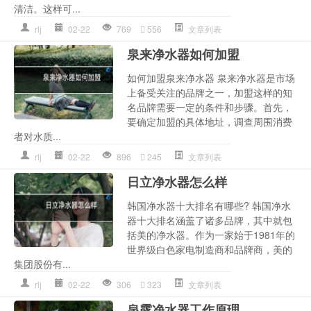
清洁。这样可...
rlj
02-22
769
556
文章列表
泉来净水器如何加盟
如何加盟泉来净水器 泉来净水器是市场
上备受关注的品牌之一，加盟这样的知
名品牌需要一定的条件和步骤。首先，
要确定加盟的具体地址，调查周围消费
者对水质...
rlj
02-22
896
245
文章列表
日立净水器怎么样
韩国净水器十大排名有哪些? 韩国净水
器十大排名涵盖了诸多品牌，其中就包
括美的净水器。作为一家始于1981年的
世界级白色家电制造商和品牌商，美的
集团股份有...
rlj
02-22
306
323
文章列表
泉露净水器工作原理