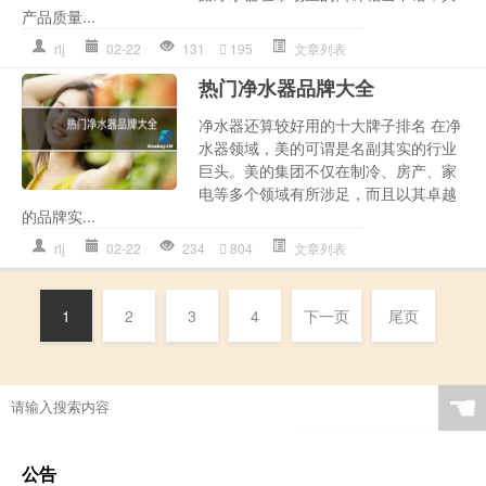
产品质量...
rlj
02-22
131
195
文章列表
热门净水器品牌大全
净水器还算较好用的十大牌子排名 在净
水器领域，美的可谓是名副其实的行业
巨头。美的集团不仅在制冷、房产、家
电等多个领域有所涉足，而且以其卓越
的品牌实...
rlj
02-22
234
804
文章列表
1
2
3
4
下一页
尾页
☚
公告