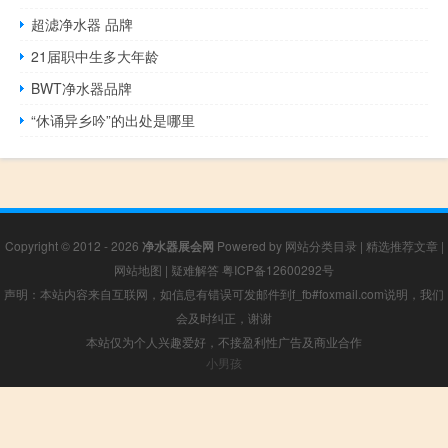
超滤净水器 品牌
21届职中生多大年龄
BWT净水器品牌
“休诵异乡吟”的出处是哪里
Copyright © 2012 - 2026
净水器展会网
Powered by
网站分类目录
|
精选推荐文章
|
网站地图
|
疑难解答
粤ICP备12600292号
声明：本站内容来自互联网，如信息有错误可发邮件到f_fb#foxmail.com说明，我们
会及时纠正，谢谢
本站仅为个人兴趣爱好，不接盈利性广告及商业合作
小男孩