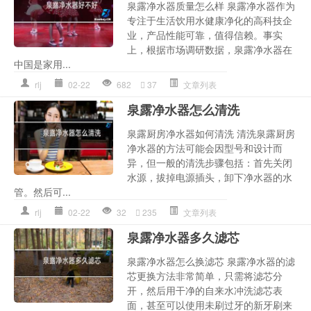
泉露净水器质量怎么样 泉露净水器作为
专注于生活饮用水健康净化的高科技企
业，产品性能可靠，值得信赖。事实
上，根据市场调研数据，泉露净水器在
中国是家用...
rlj
02-22
682
37
文章列表
泉露净水器怎么清洗
泉露厨房净水器如何清洗 清洗泉露厨房
净水器的方法可能会因型号和设计而
异，但一般的清洗步骤包括：首先关闭
水源，拔掉电源插头，卸下净水器的水
管。然后可...
rlj
02-22
32
235
文章列表
泉露净水器多久滤芯
泉露净水器怎么换滤芯 泉露净水器的滤
芯更换方法非常简单，只需将滤芯分
开，然后用干净的自来水冲洗滤芯表
面，甚至可以使用未刷过牙的新牙刷来