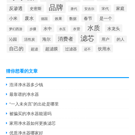
品牌
反渗透
家庭
史密斯
宋代
安吉尔
唐代
废水
春节
小米
是一个
效果
德国
数据
水质
水中
水龙头
梦幻西游
步骤
水压
水管
滤芯
消费者
海尔
沁园
用户
活性炭
的人
自己的
超滤膜
饮用水
过滤器
超滤
还不
猜你想看的文章
浩泽净水器多少钱
最靠谱的净水器
“一入未央宫”的出处是哪里
被骗买的净水器能退吗
家用净水器如何更换滤芯
优质净水器哪家好