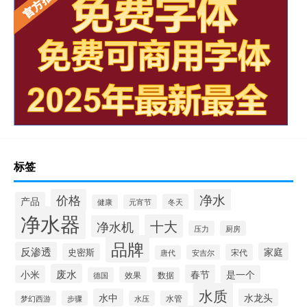
标签
净水
价格
产品
冬天
健康
元宵节
净水器
十大
净水机
压力
厨房
品牌
反渗透
家庭
史密斯
宋代
安吉尔
唐代
废水
春节
小米
是一个
效果
德国
数据
水质
水中
水龙头
梦幻西游
步骤
水压
水管