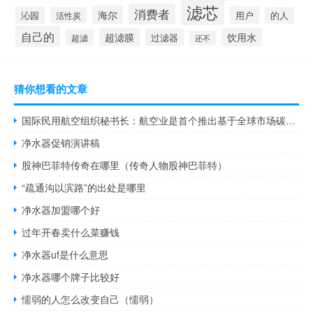
滤芯
消费者
海尔
沁园
用户
活性炭
的人
自己的
超滤膜
饮用水
过滤器
超滤
还不
猜你想看的文章
国际民用航空组织秘书长：航空业是首个推出基于全球市场碳抵消措施的行业
净水器促销演讲稿
股神巴菲特传奇在哪里（传奇人物股神巴菲特）
“疏通沟以滨路”的出处是哪里
净水器加盟哪个好
过年开春卖什么菜赚钱
净水器uf是什么意思
净水器哪个牌子比较好
懦弱的人怎么改变自己（懦弱）