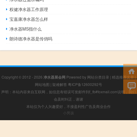
权健净水器工作原理
宝嘉康净水器怎么样
净水器MS指什么
朗诗德净水器是传俏吗
Copyright © 2012 - 2026
净水器展会网
Powered by
网站分类目录
|
精选推荐文章
|
网站地图
|
疑难解答
粤ICP备12600292号
声明：本站内容来自互联网，如信息有错误可发邮件到f_fb#foxmail.com说明，我们
会及时纠正，谢谢
本站仅为个人兴趣爱好，不接盈利性广告及商业合作
小男孩