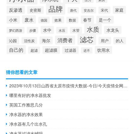
品牌
反渗透
家庭
史密斯
宋代
安吉尔
唐代
废水
春节
小米
是一个
效果
德国
数据
水质
水中
水龙头
梦幻西游
步骤
水压
水管
滤芯
消费者
海尔
沁园
用户
活性炭
的人
自己的
超滤膜
饮用水
过滤器
超滤
还不
猜你想看的文章
2023年10月13日山西省太原市疫情大数据-今日/今天疫情全网搜索最新实时消息动态情况通知播报
哪里有好的净水器批发
英国工作雅思几分
净水器的净水效果
净水器有几个出水孔
净水器过滤水碱吗