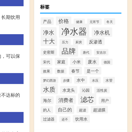
标签
，长期饮用
价格
产品
冬天
健康
元宵节
净水器
净水
净水机
十大
反渗透
压力
厨房
品牌
史密斯
安吉尔
唐代
的，可以保
废水
家庭
小米
宋代
德国
春节
是一个
效果
数据
水中
梦幻西游
步骤
水压
水管
水质
水龙头
沁园
活性炭
量不达标的
滤芯
消费者
海尔
用户
自己的
超滤膜
的人
超滤
饮用水
过滤器
还不