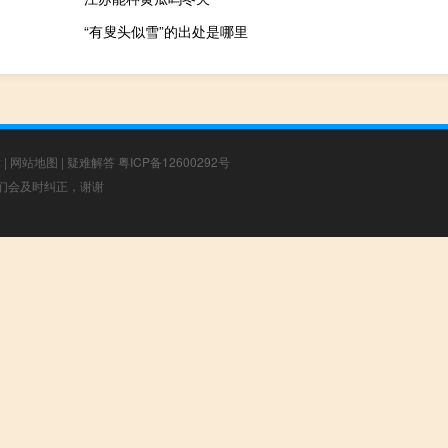
“有叟头似雪”的出处是哪里
章
|
网站地图
|
疑难解答
粤ICP备12600292号
，我们会及时纠正，谢谢