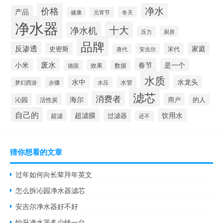
净水
价格
产品
冬天
健康
元宵节
净水器
十大
净水机
压力
厨房
品牌
反渗透
家庭
史密斯
宋代
安吉尔
唐代
废水
春节
小米
是一个
效果
德国
数据
水质
水中
水龙头
梦幻西游
步骤
水压
水管
滤芯
消费者
海尔
沁园
用户
活性炭
的人
自己的
超滤膜
饮用水
过滤器
超滤
还不
猜你想看的文章
过年如何向长辈拜年英文
怎么拆沁园净水器滤芯
安吉尔净水器好不好
怡升净水器多少钱一台