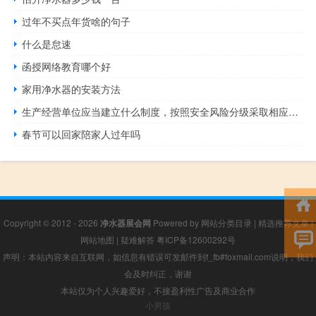
过年不买点年货啥的句子
什么是怠速
函授网络教育哪个好
家用净水器的安装方法
生产经营单位应当建立什么制度，按照安全风险分级采取相应的管控措施
春节可以回家陪家人过年吗
Copyright © 2012 - 2026
净水器展会网
Powered by
网站分类目录
|
精选推荐文章
|
网站地图
|
疑难解答
粤ICP备12600292号
声明：本站内容来自互联网，如信息有错误可发邮件到f_fb#foxmail.com说明，我们
会及时纠正，谢谢
本站仅为个人兴趣爱好，不接盈利性广告及商业合作
小男孩