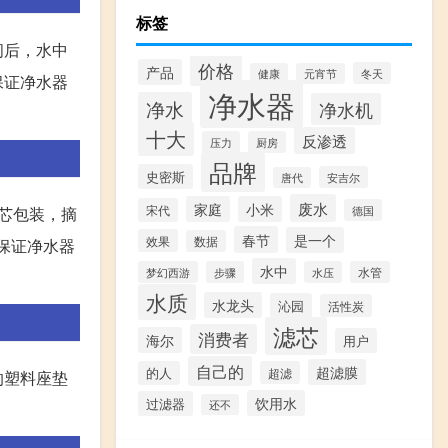
标签
间后，水中
价格
产品
冬天
健康
元宵节
保证净水器
净水器
净水
净水机
十大
反渗透
压力
厨房
品牌
史密斯
安吉尔
唐代
废水
家庭
小米
宋代
德国
滤芯包装，摘
春节
是一个
效果
数据
保证净水器
水中
梦幻西游
步骤
水压
水管
水质
水龙头
沁园
活性炭
滤芯
消费者
海尔
用户
自己的
超滤膜
的人
超滤
的塑料座垫
饮用水
过滤器
还不