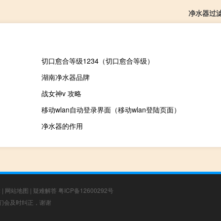
净水器过
切口愈合等级1234（切口愈合等级）
湖南净水器品牌
战女神v 攻略
移动wlan自动登录界面（移动wlan登陆页面）
净水器的作用
章
|
网站地图
|
疑难解答
粤ICP备12600292号
，我们会及时纠正，谢谢