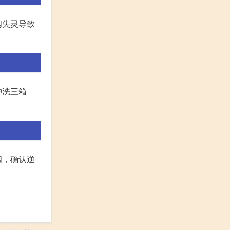
阀失灵导致
冲洗三箱
阀，确认逆