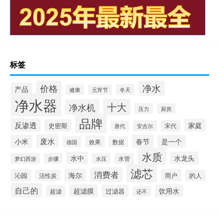
标签
净水
价格
产品
冬天
健康
元宵节
净水器
十大
净水机
压力
厨房
品牌
反渗透
家庭
史密斯
宋代
安吉尔
唐代
废水
春节
小米
是一个
效果
德国
数据
水质
水中
水龙头
梦幻西游
步骤
水压
水管
滤芯
消费者
海尔
沁园
用户
活性炭
的人
自己的
超滤膜
饮用水
过滤器
超滤
还不