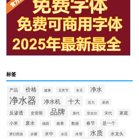
标签
净水
价格
产品
冬天
健康
元宵节
净水器
十大
净水机
压力
厨房
品牌
反渗透
家庭
史密斯
宋代
安吉尔
唐代
废水
春节
小米
是一个
效果
德国
数据
水质
水中
水龙头
梦幻西游
步骤
水压
水管