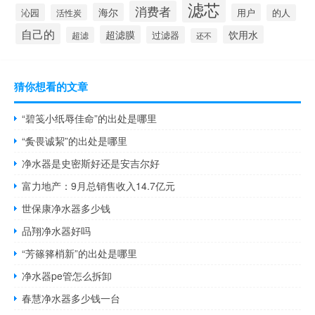
滤芯
消费者
海尔
沁园
用户
活性炭
的人
自己的
超滤膜
饮用水
过滤器
超滤
还不
猜你想看的文章
“碧笺小纸辱佳命”的出处是哪里
“夤畏诚絜”的出处是哪里
净水器是史密斯好还是安吉尔好
富力地产：9月总销售收入14.7亿元
世保康净水器多少钱
品翔净水器好吗
“芳篠箨梢新”的出处是哪里
净水器pe管怎么拆卸
春慧净水器多少钱一台