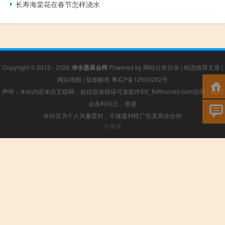
长寿海棠花在春节怎样浇水
Copyright © 2012 - 2026
净水器展会网
Powered by
网站分类目录
|
精选推荐文章
|
网站地图
|
疑难解答
粤ICP备12600292号
声明：本站内容来自互联网，如信息有错误可发邮件到f_fb#foxmail.com说明，我们
会及时纠正，谢谢
本站仅为个人兴趣爱好，不接盈利性广告及商业合作
小男孩