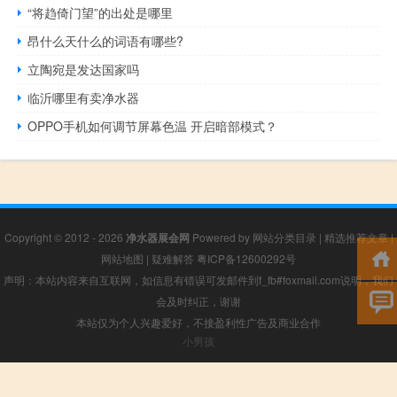
“将趋倚门望”的出处是哪里
昂什么天什么的词语有哪些?
立陶宛是发达国家吗
临沂哪里有卖净水器
OPPO手机如何调节屏幕色温 开启暗部模式？
Copyright © 2012 - 2026
净水器展会网
Powered by
网站分类目录
|
精选推荐文章
|
网站地图
|
疑难解答
粤ICP备12600292号
声明：本站内容来自互联网，如信息有错误可发邮件到f_fb#foxmail.com说明，我们
会及时纠正，谢谢
本站仅为个人兴趣爱好，不接盈利性广告及商业合作
小男孩