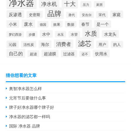
净水器
十大
净水机
压力
厨房
品牌
反渗透
家庭
史密斯
宋代
安吉尔
唐代
废水
春节
小米
是一个
效果
德国
数据
水质
水中
水龙头
梦幻西游
步骤
水压
水管
滤芯
消费者
海尔
沁园
用户
活性炭
的人
自己的
超滤膜
饮用水
过滤器
超滤
还不
猜你想看的文章
奥智净水器怎么样
元宵节后要做什么事
牌子好净水器哪个牌子好
净水器的滤芯都一样吗
国际 净水器 品牌