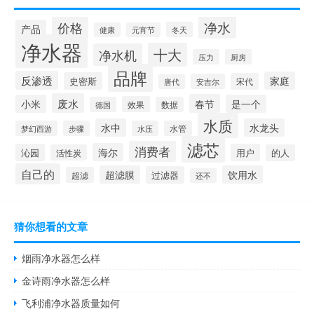
净水
价格
产品
冬天
健康
元宵节
净水器
十大
净水机
压力
厨房
品牌
反渗透
家庭
史密斯
宋代
安吉尔
唐代
废水
春节
小米
是一个
效果
德国
数据
水质
水中
水龙头
梦幻西游
步骤
水压
水管
滤芯
消费者
海尔
沁园
用户
活性炭
的人
自己的
超滤膜
饮用水
过滤器
超滤
还不
猜你想看的文章
烟雨净水器怎么样
金诗雨净水器怎么样
飞利浦净水器质量如何