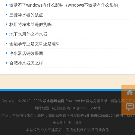
激活不了windows有什么影响（windows不激活有什么影响）
三菱净水器的缺点
林斯特净水器是假货吗
地下水用什么净水器
金融学专业是文科还是理科
净水器店铺效果图
合肥净水器怎么样
Copyright © 2012 - 2026
净水器展会网
Powered by
网站分类目录
|
精选推荐文章
|
网站地图
|
疑难解答
粤ICP备12600292号
声明：本站内容来自互联网，如信息有错误可发邮件到f_fb#foxmail.com说明，我们
会及时纠正，谢谢
本站仅为个人兴趣爱好，不接盈利性广告及商业合作