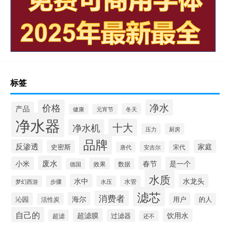
标签
净水
价格
产品
冬天
健康
元宵节
净水器
十大
净水机
压力
厨房
品牌
反渗透
家庭
史密斯
宋代
安吉尔
唐代
废水
春节
小米
是一个
效果
德国
数据
水质
水中
水龙头
梦幻西游
步骤
水压
水管
滤芯
消费者
海尔
沁园
用户
活性炭
的人
自己的
超滤膜
饮用水
过滤器
超滤
还不