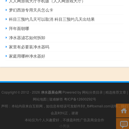
人人网游戏大厅手机版（人人网游戏大厅）
梦幻西游专用天兵怎么卡
科目三预约几天可以取消 科目三预约几天出结果
拜年面朝哪
净水器滤芯如何拆卸
家里有必要装净水器吗
家庭用哪种净水器好
Copyright © 2012 - 2026
净水器展会网
Powered by
网站分类目录
|
精选推荐文章
|
网站地图
|
疑难解答
粤ICP备12600292号
声明：本站内容来自互联网，如信息有错误可发邮件到f_fb#foxmail.com说明，我们
会及时纠正，谢谢
本站仅为个人兴趣爱好，不接盈利性广告及商业合作
小男孩