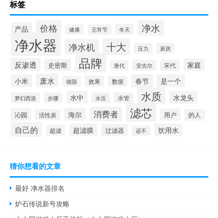
标签
净水
价格
产品
冬天
健康
元宵节
净水器
十大
净水机
压力
厨房
品牌
反渗透
家庭
史密斯
宋代
安吉尔
唐代
废水
春节
小米
是一个
效果
德国
数据
水质
水中
水龙头
梦幻西游
步骤
水压
水管
滤芯
消费者
海尔
沁园
用户
活性炭
的人
自己的
超滤膜
饮用水
过滤器
超滤
还不
猜你想看的文章
最好 净水器排名
炉石传说新号攻略