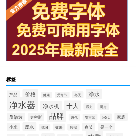
标签
净水
价格
产品
冬天
健康
元宵节
净水器
十大
净水机
压力
厨房
品牌
反渗透
家庭
史密斯
宋代
安吉尔
唐代
废水
春节
小米
是一个
效果
德国
数据