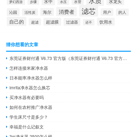
水质
水中
水龙头
梦幻西游
步骤
水压
水管
滤芯
消费者
海尔
沁园
用户
活性炭
的人
自己的
超滤膜
饮用水
过滤器
超滤
还不
猜你想看的文章
东莞证券财付通 V6.73 官方版（东莞证券财付通 V6.73 官方版功能简介）
怎样连接米家净水器
日本能率净水器怎么样
imrita净水器怎么换芯
买净水器有必要吗
如何在农村推广净水器
学生床尺寸是多少？
幸福是什么记叙文
3m净水器 2500怎么样