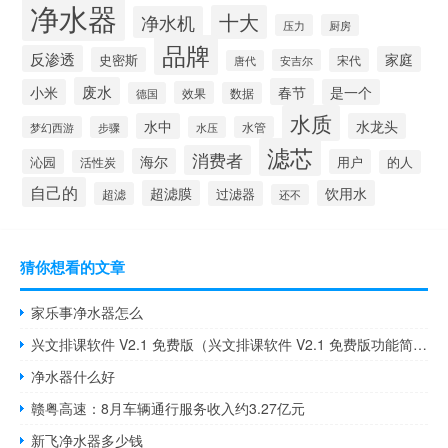
净水器
十大
净水机
压力
厨房
品牌
反渗透
家庭
史密斯
宋代
安吉尔
唐代
废水
春节
小米
是一个
效果
德国
数据
水质
水中
水龙头
梦幻西游
步骤
水压
水管
滤芯
消费者
海尔
沁园
用户
活性炭
的人
自己的
超滤膜
饮用水
过滤器
超滤
还不
猜你想看的文章
家乐事净水器怎么
兴文排课软件 V2.1 免费版（兴文排课软件 V2.1 免费版功能简介）
净水器什么好
赣粤高速：8月车辆通行服务收入约3.27亿元
新飞净水器多少钱