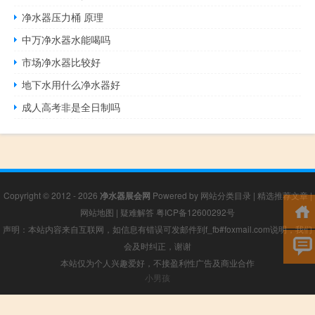
净水器压力桶 原理
中万净水器水能喝吗
市场净水器比较好
地下水用什么净水器好
成人高考非是全日制吗
Copyright © 2012 - 2026
净水器展会网
Powered by
网站分类目录
|
精选推荐文章
|
网站地图
|
疑难解答
粤ICP备12600292号
声明：本站内容来自互联网，如信息有错误可发邮件到f_fb#foxmail.com说明，我们
会及时纠正，谢谢
本站仅为个人兴趣爱好，不接盈利性广告及商业合作
小男孩