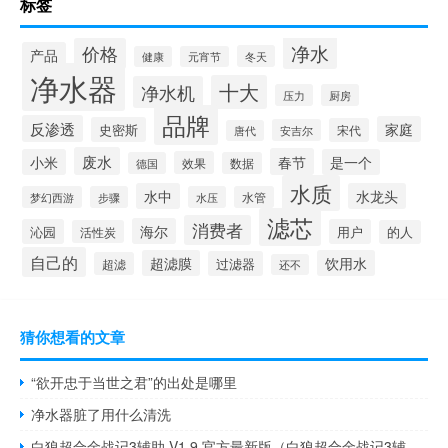
标签
净水
价格
产品
冬天
健康
元宵节
净水器
十大
净水机
压力
厨房
品牌
反渗透
家庭
史密斯
宋代
安吉尔
唐代
废水
春节
小米
是一个
效果
德国
数据
水质
水中
水龙头
梦幻西游
步骤
水压
水管
滤芯
消费者
海尔
沁园
用户
活性炭
的人
自己的
超滤膜
饮用水
过滤器
超滤
还不
猜你想看的文章
“欲开忠于当世之君”的出处是哪里
净水器脏了用什么清洗
白狼超合金战记3辅助 V1.9 官方最新版（白狼超合金战记3辅助 V1.9 官方最新版功能简介）