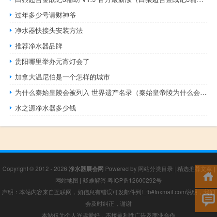
过年多少号请财神爷
净水器快接头安装方法
推荐净水器品牌
贵阳哪里举办元宵灯会了
加拿大温尼伯是一个怎样的城市
为什么秦始皇陵会被列入 世界遗产名录（秦始皇帝陵为什么会被列入世界遗产名录）
水之源净水器多少钱
Copyright © 2012 - 2026
净水器展会网
Powered by
网站分类目录
|
精选推荐文章
|
网站地图
|
疑难解答
粤ICP备12600292号
声明：本站内容来自互联网，如信息有错误可发邮件到f_fb#foxmail.com说明，我们
会及时纠正，谢谢
本站仅为个人兴趣爱好，不接盈利性广告及商业合作