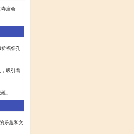
真寺庙会，
和祈福祭孔
筑，吸引着
底蕴。
的乐趣和文