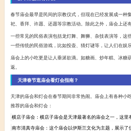
春节庙会最早是民间的宗教仪式，但现在已经发展成一种
祀、香拜、许愿、还愿等宗教活动。除此之外，庙会上还
一些常见的民俗表演包括龙灯舞、舞狮、杂技表演等，这
一些传统的民俗游戏，比如投壶、猜灯谜等，让人们在娱
庙会上的小吃更是让人垂涎欲滴。如糖画、炒年糕、冰糖
返。
天津春节逛庙会看灯会指南？
天津的庙会和灯会在春节期间非常热闹。庙会上有各种小
推荐的庙会和灯会：
横店子庙会：横店子庙会是天津最著名的庙会之一，这里
南市清真寺庙会：这个庙会以伊斯兰文化为主题，展示了