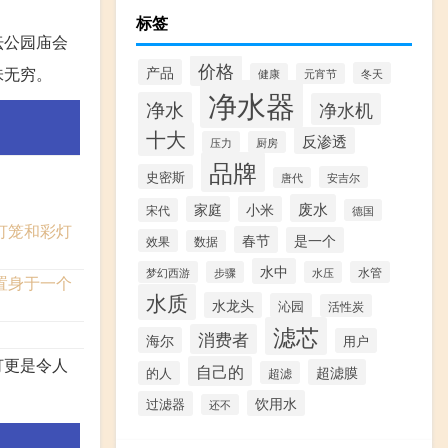
标签
坛公园庙会
价格
产品
味无穷。
冬天
健康
元宵节
净水器
净水
净水机
十大
反渗透
压力
厨房
品牌
史密斯
安吉尔
唐代
废水
家庭
小米
宋代
德国
灯笼和彩灯
春节
是一个
效果
数据
水中
梦幻西游
步骤
水压
水管
置身于一个
水质
水龙头
沁园
活性炭
滤芯
。
消费者
海尔
用户
灯更是令人
自己的
超滤膜
的人
超滤
饮用水
过滤器
还不