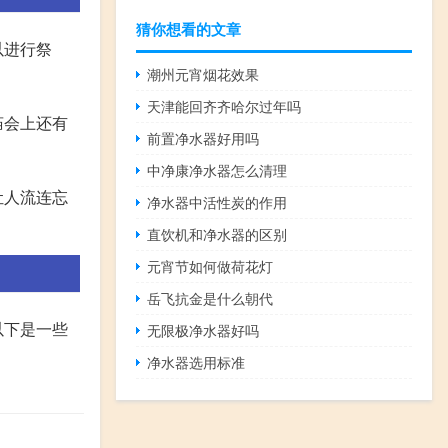
猜你想看的文章
以进行祭
潮州元宵烟花效果
天津能回齐齐哈尔过年吗
庙会上还有
前置净水器好用吗
中净康净水器怎么清理
让人流连忘
净水器中活性炭的作用
直饮机和净水器的区别
元宵节如何做荷花灯
岳飞抗金是什么朝代
以下是一些
无限极净水器好吗
净水器选用标准