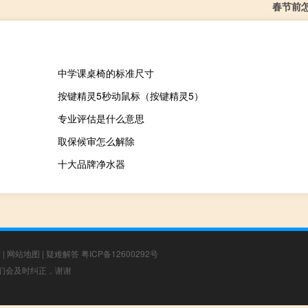
春节前
中学课桌椅的标准尺寸
按键精灵5秒动鼠标（按键精灵5）
专业评估是什么意思
取保候审怎么解除
十大品牌净水器
章
|
网站地图
|
疑难解答
粤ICP备12600292号
，我们会及时纠正，谢谢