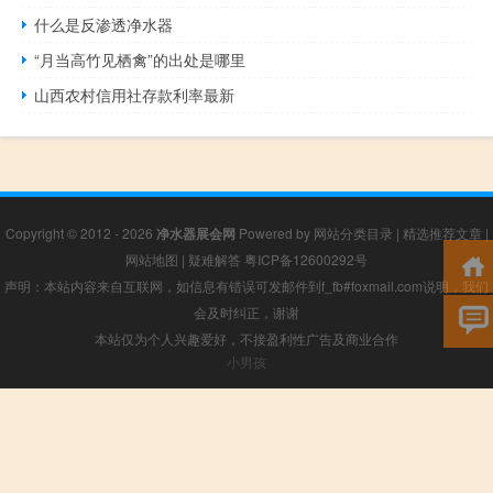
什么是反渗透净水器
“月当高竹见栖禽”的出处是哪里
山西农村信用社存款利率最新
Copyright © 2012 - 2026
净水器展会网
Powered by
网站分类目录
|
精选推荐文章
|
网站地图
|
疑难解答
粤ICP备12600292号
声明：本站内容来自互联网，如信息有错误可发邮件到f_fb#foxmail.com说明，我们
会及时纠正，谢谢
本站仅为个人兴趣爱好，不接盈利性广告及商业合作
小男孩