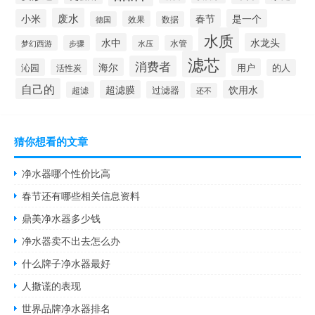
废水
春节
小米
是一个
效果
德国
数据
水质
水中
水龙头
梦幻西游
步骤
水压
水管
滤芯
消费者
海尔
沁园
用户
活性炭
的人
自己的
超滤膜
饮用水
过滤器
超滤
还不
猜你想看的文章
净水器哪个性价比高
春节还有哪些相关信息资料
鼎美净水器多少钱
净水器卖不出去怎么办
什么牌子净水器最好
人撒谎的表现
世界品牌净水器排名