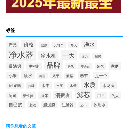
标签
净水
价格
产品
冬天
健康
元宵节
净水器
十大
净水机
压力
厨房
品牌
反渗透
家庭
史密斯
宋代
安吉尔
唐代
废水
春节
小米
是一个
效果
德国
数据
水质
水中
水龙头
梦幻西游
步骤
水压
水管
滤芯
消费者
海尔
沁园
用户
活性炭
的人
自己的
超滤膜
饮用水
过滤器
超滤
还不
猜你想看的文章