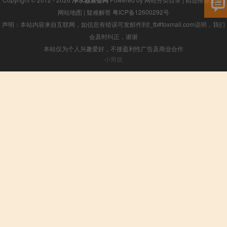
净水器展会网
网站地图
|
疑难解答
粤ICP备12600292号
声明：本站内容来自互联网，如信息有错误可发邮件到f_fb#foxmail.com说明，我们
会及时纠正，谢谢
本站仅为个人兴趣爱好，不接盈利性广告及商业合作
小男孩