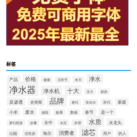
标签
净水
价格
产品
冬天
健康
元宵节
净水器
十大
净水机
压力
厨房
品牌
反渗透
家庭
史密斯
宋代
安吉尔
唐代
废水
春节
小米
是一个
效果
德国
数据
水质
水中
水龙头
梦幻西游
步骤
水压
水管
滤芯
消费者
海尔
沁园
用户
活性炭
的人