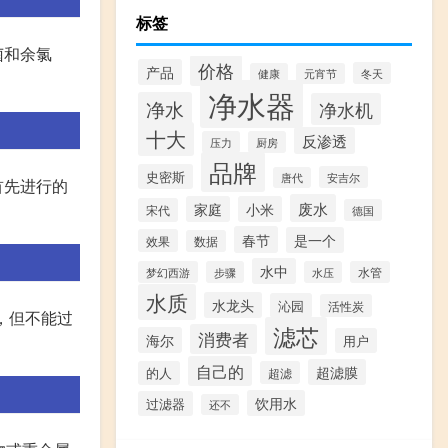
标签
菌和余氯
价格
产品
冬天
健康
元宵节
净水器
净水
净水机
十大
反渗透
压力
厨房
品牌
史密斯
安吉尔
唐代
首先进行的
废水
家庭
小米
宋代
德国
春节
是一个
效果
数据
水中
梦幻西游
步骤
水压
水管
水质
水龙头
沁园
活性炭
，但不能过
滤芯
消费者
海尔
用户
自己的
超滤膜
的人
超滤
饮用水
过滤器
还不