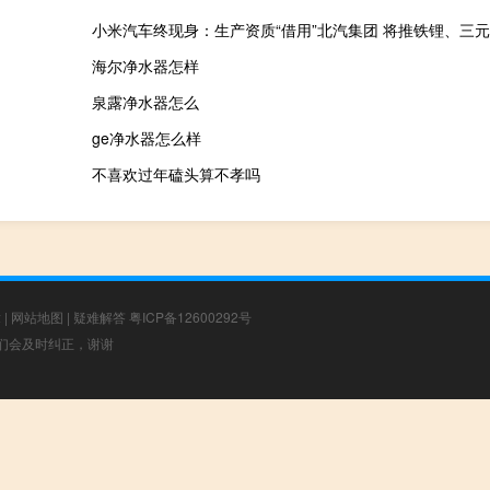
小米汽车终现身：生产资质“借用”北汽集团 将推铁锂、三
海尔净水器怎样
泉露净水器怎么
ge净水器怎么样
不喜欢过年磕头算不孝吗
章
|
网站地图
|
疑难解答
粤ICP备12600292号
，我们会及时纠正，谢谢