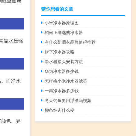
物或重金属
猜你想看的文章
小米净水器原理图
如何正确选购净水器
常靠水压驱
有什么防晒衣品牌值得推荐
厨下净水器攻略
净水器接头安装方法
华为净水器多少钱
高。而净水
怎样换小米净水器滤芯
一冉净水器多少钱
冬天钓鱼要用浮漂吗视频
柳条炖肉什么梗
有颜色、异