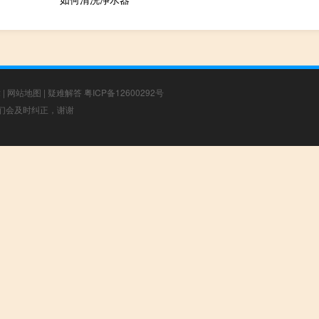
章
|
网站地图
|
疑难解答
粤ICP备12600292号
，我们会及时纠正，谢谢