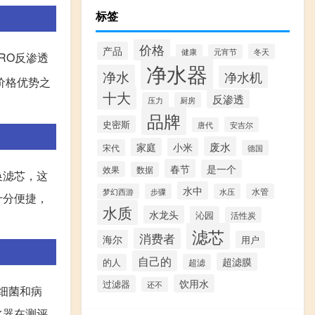
标签
价格
产品
冬天
健康
元宵节
RO反渗透
净水器
净水
净水机
价格优势之
十大
反渗透
压力
厨房
品牌
史密斯
安吉尔
唐代
废水
家庭
小米
宋代
德国
春节
是一个
效果
数据
换滤芯，这
水中
梦幻西游
步骤
水压
水管
十分便捷，
水质
水龙头
沁园
活性炭
滤芯
消费者
海尔
用户
自己的
超滤膜
的人
超滤
饮用水
过滤器
还不
细菌和病
水器在测评